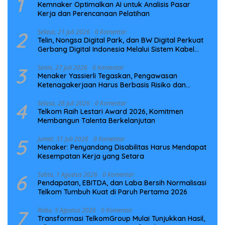
1
Kemnaker Optimalkan AI untuk Analisis Pasar
Kerja dan Perencanaan Pelatihan
2
Selasa, 21 Juli 2026
0 Komentar
Telin, Nongsa Digital Park, dan BW Digital Perkuat
Gerbang Digital Indonesia Melalui Sistem Kabel
Laut NCC
3
Senin, 27 Juli 2026
0 Komentar
Menaker Yassierli Tegaskan, Pengawasan
Ketenagakerjaan Harus Berbasis Risiko dan
Preventif
4
Selasa, 28 Juli 2026
0 Komentar
Telkom Raih Lestari Award 2026, Komitmen
Membangun Talenta Berkelanjutan
5
Jumat, 31 Juli 2026
0 Komentar
Menaker: Penyandang Disabilitas Harus Mendapat
Kesempatan Kerja yang Setara
6
Sabtu, 1 Agustus 2026
0 Komentar
Pendapatan, EBITDA, dan Laba Bersih Normalisasi
Telkom Tumbuh Kuat di Paruh Pertama 2026
7
Rabu, 5 Agustus 2026
0 Komentar
Transformasi TelkomGroup Mulai Tunjukkan Hasil,