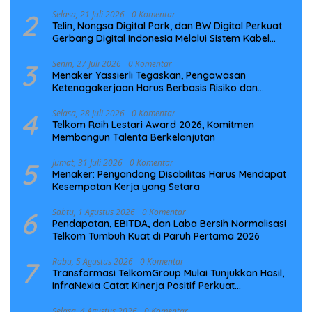
2
Selasa, 21 Juli 2026
0 Komentar
Telin, Nongsa Digital Park, dan BW Digital Perkuat
Gerbang Digital Indonesia Melalui Sistem Kabel
Laut NCC
3
Senin, 27 Juli 2026
0 Komentar
Menaker Yassierli Tegaskan, Pengawasan
Ketenagakerjaan Harus Berbasis Risiko dan
Preventif
4
Selasa, 28 Juli 2026
0 Komentar
Telkom Raih Lestari Award 2026, Komitmen
Membangun Talenta Berkelanjutan
5
Jumat, 31 Juli 2026
0 Komentar
Menaker: Penyandang Disabilitas Harus Mendapat
Kesempatan Kerja yang Setara
6
Sabtu, 1 Agustus 2026
0 Komentar
Pendapatan, EBITDA, dan Laba Bersih Normalisasi
Telkom Tumbuh Kuat di Paruh Pertama 2026
7
Rabu, 5 Agustus 2026
0 Komentar
Transformasi TelkomGroup Mulai Tunjukkan Hasil,
InfraNexia Catat Kinerja Positif Perkuat
Infrastruktur Digital Nasional
Selasa, 4 Agustus 2026
0 Komentar