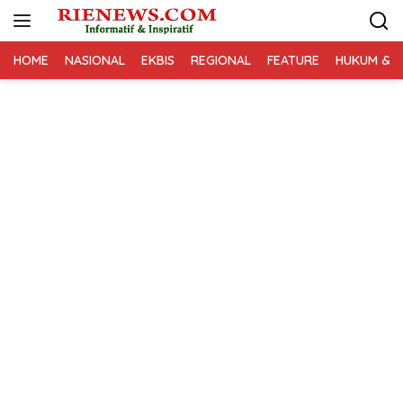
Langsung
ke
konten
HOME
NASIONAL
EKBIS
REGIONAL
FEATURE
HUKUM & K