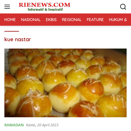
Langsung
ke
konten
HOME
NASIONAL
EKBIS
REGIONAL
FEATURE
HUKUM & K
kue nastar
RAMADAN
Kamis, 20 April 2023