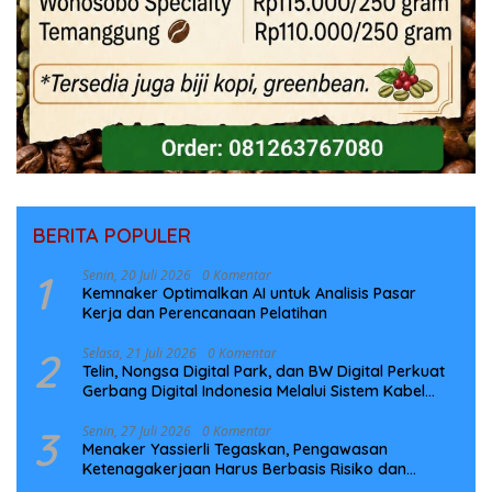
BERITA POPULER
1
Senin, 20 Juli 2026
0 Komentar
Kemnaker Optimalkan AI untuk Analisis Pasar
Kerja dan Perencanaan Pelatihan
2
Selasa, 21 Juli 2026
0 Komentar
Telin, Nongsa Digital Park, dan BW Digital Perkuat
Gerbang Digital Indonesia Melalui Sistem Kabel
Laut NCC
3
Senin, 27 Juli 2026
0 Komentar
Menaker Yassierli Tegaskan, Pengawasan
Ketenagakerjaan Harus Berbasis Risiko dan
Preventif