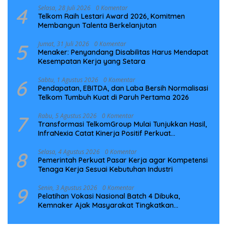
4
Selasa, 28 Juli 2026
0 Komentar
Telkom Raih Lestari Award 2026, Komitmen
Membangun Talenta Berkelanjutan
5
Jumat, 31 Juli 2026
0 Komentar
Menaker: Penyandang Disabilitas Harus Mendapat
Kesempatan Kerja yang Setara
6
Sabtu, 1 Agustus 2026
0 Komentar
Pendapatan, EBITDA, dan Laba Bersih Normalisasi
Telkom Tumbuh Kuat di Paruh Pertama 2026
7
Rabu, 5 Agustus 2026
0 Komentar
Transformasi TelkomGroup Mulai Tunjukkan Hasil,
InfraNexia Catat Kinerja Positif Perkuat
Infrastruktur Digital Nasional
8
Selasa, 4 Agustus 2026
0 Komentar
Pemerintah Perkuat Pasar Kerja agar Kompetensi
Tenaga Kerja Sesuai Kebutuhan Industri
9
Senin, 3 Agustus 2026
0 Komentar
Pelatihan Vokasi Nasional Batch 4 Dibuka,
Kemnaker Ajak Masyarakat Tingkatkan
Kompetensi