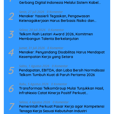
Gerbang Digital Indonesia Melalui Sistem Kabel
Laut NCC
2
Senin, 27 Juli 2026
0 Komentar
Menaker Yassierli Tegaskan, Pengawasan
Ketenagakerjaan Harus Berbasis Risiko dan
Preventif
3
Selasa, 28 Juli 2026
0 Komentar
Telkom Raih Lestari Award 2026, Komitmen
Membangun Talenta Berkelanjutan
4
Jumat, 31 Juli 2026
0 Komentar
Menaker: Penyandang Disabilitas Harus Mendapat
Kesempatan Kerja yang Setara
5
Sabtu, 1 Agustus 2026
0 Komentar
Pendapatan, EBITDA, dan Laba Bersih Normalisasi
Telkom Tumbuh Kuat di Paruh Pertama 2026
6
Rabu, 5 Agustus 2026
0 Komentar
Transformasi TelkomGroup Mulai Tunjukkan Hasil,
InfraNexia Catat Kinerja Positif Perkuat
Infrastruktur Digital Nasional
7
Selasa, 4 Agustus 2026
0 Komentar
Pemerintah Perkuat Pasar Kerja agar Kompetensi
Tenaga Kerja Sesuai Kebutuhan Industri