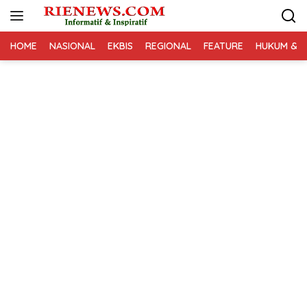
Langsung
ke
konten
HOME
NASIONAL
EKBIS
REGIONAL
FEATURE
HUKUM & K