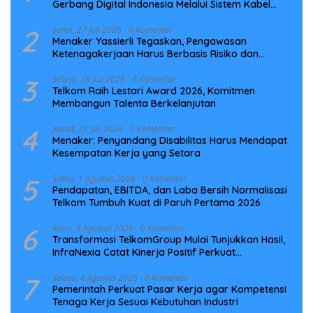
Gerbang Digital Indonesia Melalui Sistem Kabel
Laut NCC
2
Senin, 27 Juli 2026
0 Komentar
Menaker Yassierli Tegaskan, Pengawasan
Ketenagakerjaan Harus Berbasis Risiko dan
Preventif
3
Selasa, 28 Juli 2026
0 Komentar
Telkom Raih Lestari Award 2026, Komitmen
Membangun Talenta Berkelanjutan
4
Jumat, 31 Juli 2026
0 Komentar
Menaker: Penyandang Disabilitas Harus Mendapat
Kesempatan Kerja yang Setara
5
Sabtu, 1 Agustus 2026
0 Komentar
Pendapatan, EBITDA, dan Laba Bersih Normalisasi
Telkom Tumbuh Kuat di Paruh Pertama 2026
6
Rabu, 5 Agustus 2026
0 Komentar
Transformasi TelkomGroup Mulai Tunjukkan Hasil,
InfraNexia Catat Kinerja Positif Perkuat
Infrastruktur Digital Nasional
7
Selasa, 4 Agustus 2026
0 Komentar
Pemerintah Perkuat Pasar Kerja agar Kompetensi
Tenaga Kerja Sesuai Kebutuhan Industri