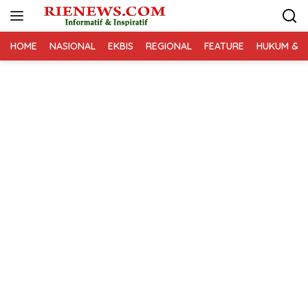
Langsung
ke
konten
HOME
NASIONAL
EKBIS
REGIONAL
FEATURE
HUKUM & K