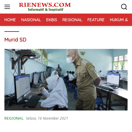
Langsung
ke
konten
HOME
NASIONAL
EKBIS
REGIONAL
FEATURE
HUKUM & K
Murid SD
REGIONAL
Selasa, 16 November 2021