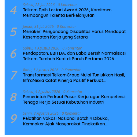
4
Selasa, 28 Juli 2026
0 Komentar
Telkom Raih Lestari Award 2026, Komitmen
Membangun Talenta Berkelanjutan
5
Jumat, 31 Juli 2026
0 Komentar
Menaker: Penyandang Disabilitas Harus Mendapat
Kesempatan Kerja yang Setara
6
Sabtu, 1 Agustus 2026
0 Komentar
Pendapatan, EBITDA, dan Laba Bersih Normalisasi
Telkom Tumbuh Kuat di Paruh Pertama 2026
7
Rabu, 5 Agustus 2026
0 Komentar
Transformasi TelkomGroup Mulai Tunjukkan Hasil,
InfraNexia Catat Kinerja Positif Perkuat
Infrastruktur Digital Nasional
8
Selasa, 4 Agustus 2026
0 Komentar
Pemerintah Perkuat Pasar Kerja agar Kompetensi
Tenaga Kerja Sesuai Kebutuhan Industri
9
Senin, 3 Agustus 2026
0 Komentar
Pelatihan Vokasi Nasional Batch 4 Dibuka,
Kemnaker Ajak Masyarakat Tingkatkan
Kompetensi