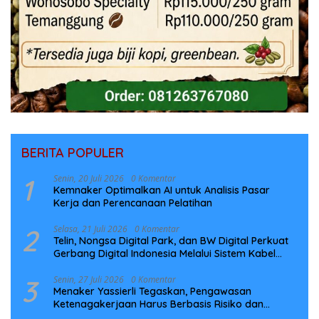
BERITA POPULER
1
Senin, 20 Juli 2026
0 Komentar
Kemnaker Optimalkan AI untuk Analisis Pasar
Kerja dan Perencanaan Pelatihan
2
Selasa, 21 Juli 2026
0 Komentar
Telin, Nongsa Digital Park, dan BW Digital Perkuat
Gerbang Digital Indonesia Melalui Sistem Kabel
Laut NCC
3
Senin, 27 Juli 2026
0 Komentar
Menaker Yassierli Tegaskan, Pengawasan
Ketenagakerjaan Harus Berbasis Risiko dan
Preventif