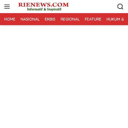
Langsung
ke
konten
HOME
NASIONAL
EKBIS
REGIONAL
FEATURE
HUKUM & K