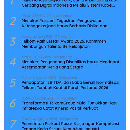
1
Telin, Nongsa Digital Park, dan BW Digital Perkuat
Gerbang Digital Indonesia Melalui Sistem Kabel
Laut NCC
2
Senin, 27 Juli 2026
0 Komentar
Menaker Yassierli Tegaskan, Pengawasan
Ketenagakerjaan Harus Berbasis Risiko dan
Preventif
3
Selasa, 28 Juli 2026
0 Komentar
Telkom Raih Lestari Award 2026, Komitmen
Membangun Talenta Berkelanjutan
4
Jumat, 31 Juli 2026
0 Komentar
Menaker: Penyandang Disabilitas Harus Mendapat
Kesempatan Kerja yang Setara
5
Sabtu, 1 Agustus 2026
0 Komentar
Pendapatan, EBITDA, dan Laba Bersih Normalisasi
Telkom Tumbuh Kuat di Paruh Pertama 2026
6
Rabu, 5 Agustus 2026
0 Komentar
Transformasi TelkomGroup Mulai Tunjukkan Hasil,
InfraNexia Catat Kinerja Positif Perkuat
Infrastruktur Digital Nasional
7
Selasa, 4 Agustus 2026
0 Komentar
Pemerintah Perkuat Pasar Kerja agar Kompetensi
Tenaga Kerja Sesuai Kebutuhan Industri