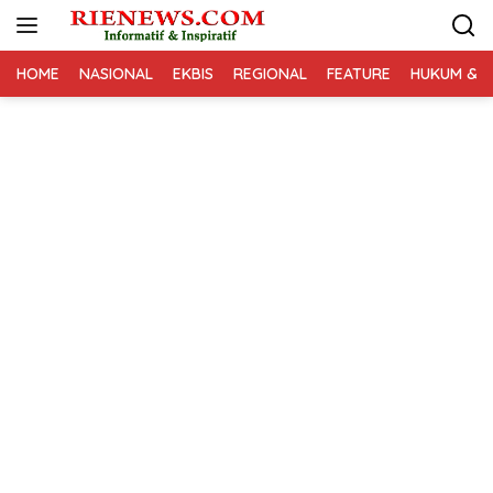
Langsung
ke
konten
HOME
NASIONAL
EKBIS
REGIONAL
FEATURE
HUKUM & K