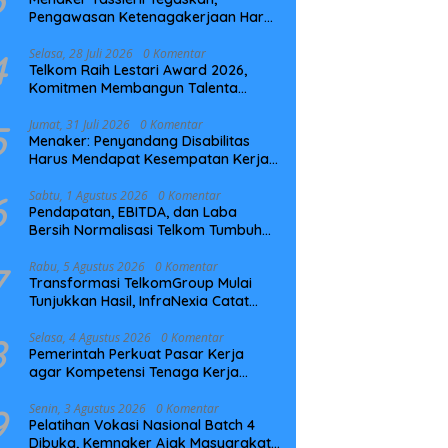
Pengawasan Ketenagakerjaan Harus
Berbasis Risiko dan Preventif
4
Selasa, 28 Juli 2026
0 Komentar
Telkom Raih Lestari Award 2026,
Komitmen Membangun Talenta
Berkelanjutan
5
Jumat, 31 Juli 2026
0 Komentar
Menaker: Penyandang Disabilitas
Harus Mendapat Kesempatan Kerja
yang Setara
6
Sabtu, 1 Agustus 2026
0 Komentar
Pendapatan, EBITDA, dan Laba
Bersih Normalisasi Telkom Tumbuh
Kuat di Paruh Pertama 2026
7
Rabu, 5 Agustus 2026
0 Komentar
Transformasi TelkomGroup Mulai
Tunjukkan Hasil, InfraNexia Catat
Kinerja Positif Perkuat Infrastruktur
Digital Nasional
8
Selasa, 4 Agustus 2026
0 Komentar
Pemerintah Perkuat Pasar Kerja
agar Kompetensi Tenaga Kerja
Sesuai Kebutuhan Industri
9
Senin, 3 Agustus 2026
0 Komentar
Pelatihan Vokasi Nasional Batch 4
Dibuka, Kemnaker Ajak Masyarakat