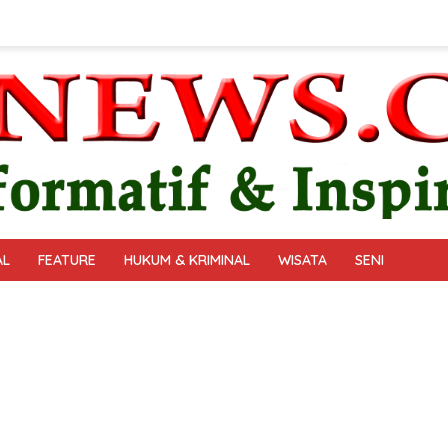
AL
FEATURE
HUKUM & KRIMINAL
WISATA
SENI