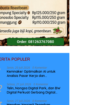
ERITA POPULER
Senin, 20 Juli 2026
0 Komentar
Kemnaker Optimalkan AI untuk
Analisis Pasar Kerja dan
Perencanaan Pelatihan
2
Selasa, 21 Juli 2026
0 Komentar
Telin, Nongsa Digital Park, dan BW
Digital Perkuat Gerbang Digital
Indonesia Melalui Sistem Kabel Laut
NCC
3
Senin, 27 Juli 2026
0 Komentar
Menaker Yassierli Tegaskan,