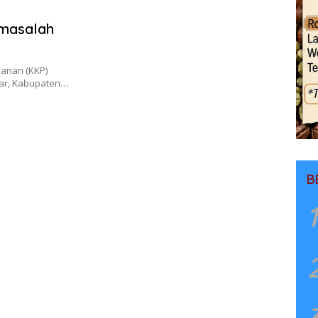
rmasalah
anan (KKP)
war, Kabupaten…
B
1