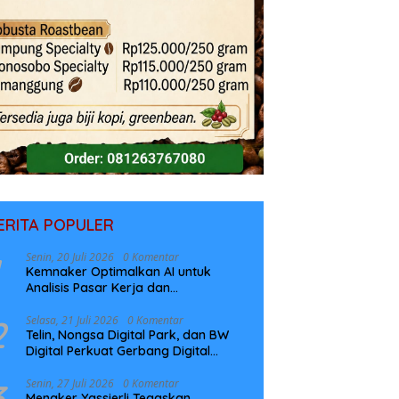
ERITA POPULER
Senin, 20 Juli 2026
0 Komentar
Kemnaker Optimalkan AI untuk
Analisis Pasar Kerja dan
Perencanaan Pelatihan
2
Selasa, 21 Juli 2026
0 Komentar
Telin, Nongsa Digital Park, dan BW
Digital Perkuat Gerbang Digital
Indonesia Melalui Sistem Kabel Laut
NCC
3
Senin, 27 Juli 2026
0 Komentar
Menaker Yassierli Tegaskan,