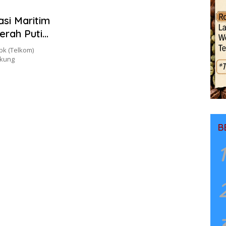
asi Maritim
erah Putih
bk (Telkom)
ukung
B
1