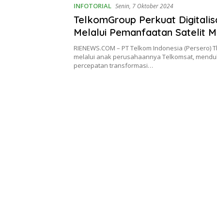
INFOTORIAL
Senin, 7 Oktober 2024
TelkomGroup Perkuat Digitalis
Melalui Pemanfaatan Satelit M
2
RIENEWS.COM – PT Telkom Indonesia (Persero) T
melalui anak perusahaannya Telkomsat, mend
percepatan transformasi…