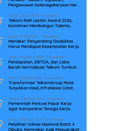
Pengawasan Ketenagakerjaan Harus
Berbasis Risiko dan Preventif
4
Selasa, 28 Juli 2026
0 Komentar
Telkom Raih Lestari Award 2026,
Komitmen Membangun Talenta
Berkelanjutan
5
Jumat, 31 Juli 2026
0 Komentar
Menaker: Penyandang Disabilitas
Harus Mendapat Kesempatan Kerja
yang Setara
6
Sabtu, 1 Agustus 2026
0 Komentar
Pendapatan, EBITDA, dan Laba
Bersih Normalisasi Telkom Tumbuh
Kuat di Paruh Pertama 2026
7
Rabu, 5 Agustus 2026
0 Komentar
Transformasi TelkomGroup Mulai
Tunjukkan Hasil, InfraNexia Catat
Kinerja Positif Perkuat Infrastruktur
Digital Nasional
8
Selasa, 4 Agustus 2026
0 Komentar
Pemerintah Perkuat Pasar Kerja
agar Kompetensi Tenaga Kerja
Sesuai Kebutuhan Industri
9
Senin, 3 Agustus 2026
0 Komentar
Pelatihan Vokasi Nasional Batch 4
Dibuka, Kemnaker Ajak Masyarakat