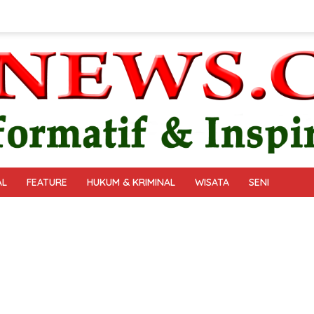
AL
FEATURE
HUKUM & KRIMINAL
WISATA
SENI