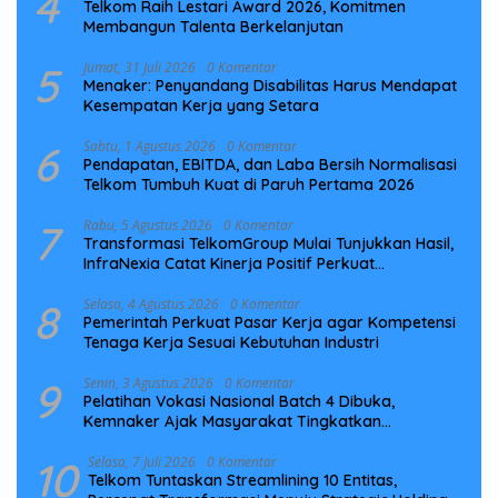
4
Telkom Raih Lestari Award 2026, Komitmen
Membangun Talenta Berkelanjutan
5
Jumat, 31 Juli 2026
0 Komentar
Menaker: Penyandang Disabilitas Harus Mendapat
Kesempatan Kerja yang Setara
6
Sabtu, 1 Agustus 2026
0 Komentar
Pendapatan, EBITDA, dan Laba Bersih Normalisasi
Telkom Tumbuh Kuat di Paruh Pertama 2026
7
Rabu, 5 Agustus 2026
0 Komentar
Transformasi TelkomGroup Mulai Tunjukkan Hasil,
InfraNexia Catat Kinerja Positif Perkuat
Infrastruktur Digital Nasional
8
Selasa, 4 Agustus 2026
0 Komentar
Pemerintah Perkuat Pasar Kerja agar Kompetensi
Tenaga Kerja Sesuai Kebutuhan Industri
9
Senin, 3 Agustus 2026
0 Komentar
Pelatihan Vokasi Nasional Batch 4 Dibuka,
Kemnaker Ajak Masyarakat Tingkatkan
Kompetensi
10
Selasa, 7 Juli 2026
0 Komentar
Telkom Tuntaskan Streamlining 10 Entitas,