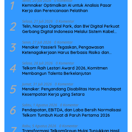
1
Senin, 20 Juli 2026
0 Komentar
Kemnaker Optimalkan AI untuk Analisis Pasar
Kerja dan Perencanaan Pelatihan
2
Selasa, 21 Juli 2026
0 Komentar
Telin, Nongsa Digital Park, dan BW Digital Perkuat
Gerbang Digital Indonesia Melalui Sistem Kabel
Laut NCC
3
Senin, 27 Juli 2026
0 Komentar
Menaker Yassierli Tegaskan, Pengawasan
Ketenagakerjaan Harus Berbasis Risiko dan
Preventif
4
Selasa, 28 Juli 2026
0 Komentar
Telkom Raih Lestari Award 2026, Komitmen
Membangun Talenta Berkelanjutan
5
Jumat, 31 Juli 2026
0 Komentar
Menaker: Penyandang Disabilitas Harus Mendapat
Kesempatan Kerja yang Setara
6
Sabtu, 1 Agustus 2026
0 Komentar
Pendapatan, EBITDA, dan Laba Bersih Normalisasi
Telkom Tumbuh Kuat di Paruh Pertama 2026
7
Rabu, 5 Agustus 2026
0 Komentar
Transformasi TelkomGroup Mulai Tunjukkan Hasil,