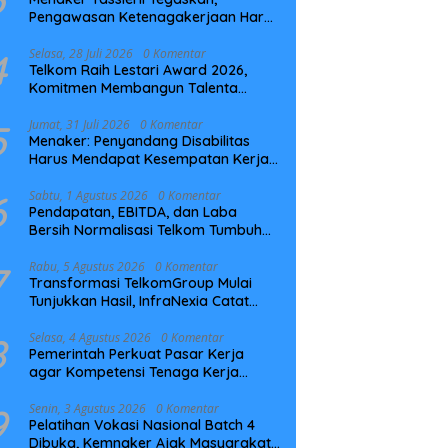
Pengawasan Ketenagakerjaan Harus
Berbasis Risiko dan Preventif
4
Selasa, 28 Juli 2026
0 Komentar
Telkom Raih Lestari Award 2026,
Komitmen Membangun Talenta
Berkelanjutan
5
Jumat, 31 Juli 2026
0 Komentar
Menaker: Penyandang Disabilitas
Harus Mendapat Kesempatan Kerja
yang Setara
6
Sabtu, 1 Agustus 2026
0 Komentar
Pendapatan, EBITDA, dan Laba
Bersih Normalisasi Telkom Tumbuh
Kuat di Paruh Pertama 2026
7
Rabu, 5 Agustus 2026
0 Komentar
Transformasi TelkomGroup Mulai
Tunjukkan Hasil, InfraNexia Catat
Kinerja Positif Perkuat Infrastruktur
Digital Nasional
8
Selasa, 4 Agustus 2026
0 Komentar
Pemerintah Perkuat Pasar Kerja
agar Kompetensi Tenaga Kerja
Sesuai Kebutuhan Industri
9
Senin, 3 Agustus 2026
0 Komentar
Pelatihan Vokasi Nasional Batch 4
Dibuka, Kemnaker Ajak Masyarakat