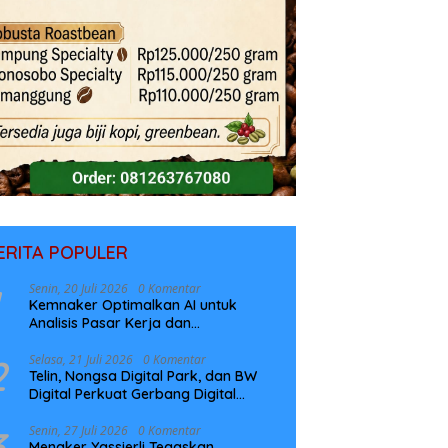
ERITA POPULER
Senin, 20 Juli 2026
0 Komentar
Kemnaker Optimalkan AI untuk
Analisis Pasar Kerja dan
Perencanaan Pelatihan
2
Selasa, 21 Juli 2026
0 Komentar
Telin, Nongsa Digital Park, dan BW
Digital Perkuat Gerbang Digital
Indonesia Melalui Sistem Kabel Laut
NCC
3
Senin, 27 Juli 2026
0 Komentar
Menaker Yassierli Tegaskan,