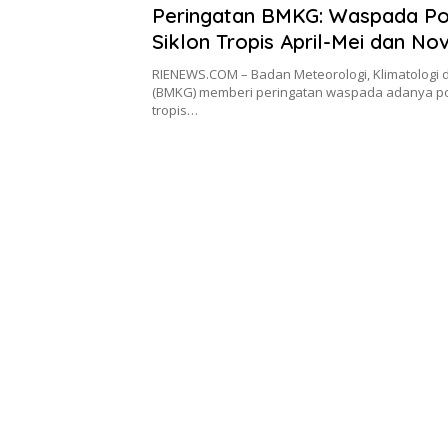
Peringatan BMKG: Waspada Po
Siklon Tropis April-Mei dan N
Desember
RIENEWS.COM – Badan Meteorologi, Klimatologi 
(BMKG) memberi peringatan waspada adanya pot
tropis…