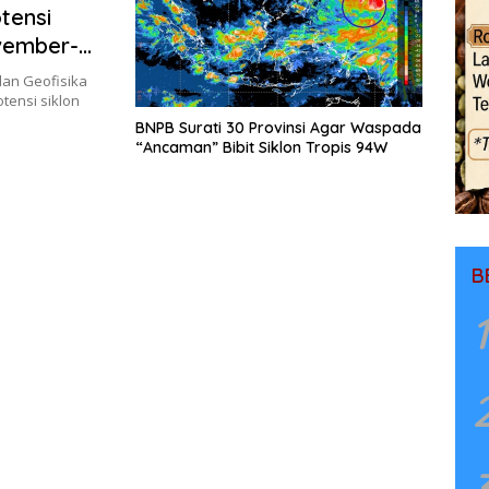
tensi
ovember-
dan Geofisika
ensi siklon
BNPB Surati 30 Provinsi Agar Waspada
“Ancaman” Bibit Siklon Tropis 94W
B
1