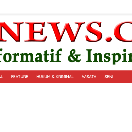
AL
FEATURE
HUKUM & KRIMINAL
WISATA
SENI