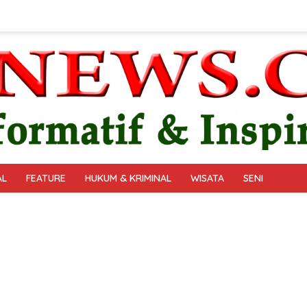
AL
FEATURE
HUKUM & KRIMINAL
WISATA
SENI