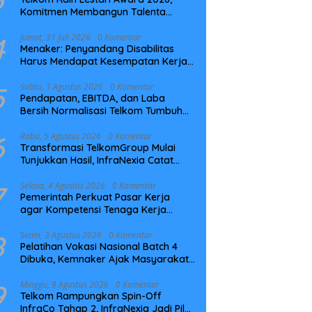
Komitmen Membangun Talenta
Berkelanjutan
4
Jumat, 31 Juli 2026
0 Komentar
Menaker: Penyandang Disabilitas
Harus Mendapat Kesempatan Kerja
yang Setara
5
Sabtu, 1 Agustus 2026
0 Komentar
Pendapatan, EBITDA, dan Laba
Bersih Normalisasi Telkom Tumbuh
Kuat di Paruh Pertama 2026
6
Rabu, 5 Agustus 2026
0 Komentar
Transformasi TelkomGroup Mulai
Tunjukkan Hasil, InfraNexia Catat
Kinerja Positif Perkuat Infrastruktur
Digital Nasional
7
Selasa, 4 Agustus 2026
0 Komentar
Pemerintah Perkuat Pasar Kerja
agar Kompetensi Tenaga Kerja
Sesuai Kebutuhan Industri
8
Senin, 3 Agustus 2026
0 Komentar
Pelatihan Vokasi Nasional Batch 4
Dibuka, Kemnaker Ajak Masyarakat
Tingkatkan Kompetensi
9
Minggu, 9 Agustus 2026
0 Komentar
Telkom Rampungkan Spin-Off
InfraCo Tahap 2, InfraNexia Jadi Pilar