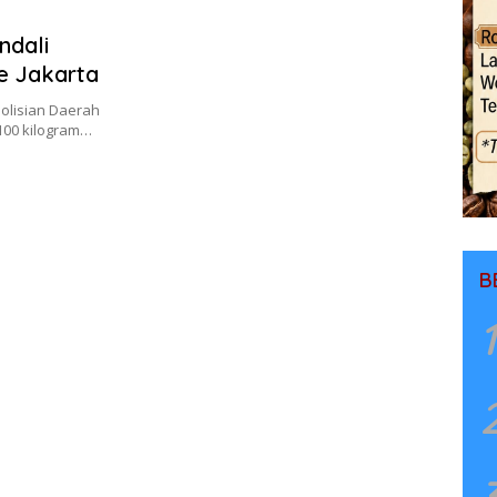
ndali
e Jakarta
olisian Daerah
100 kilogram…
B
1