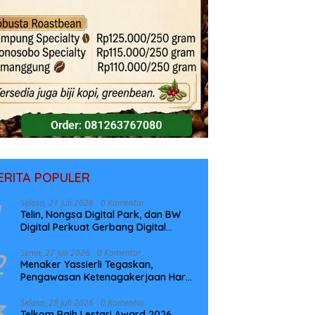
ERITA POPULER
Selasa, 21 Juli 2026
0 Komentar
Telin, Nongsa Digital Park, dan BW
Digital Perkuat Gerbang Digital
Indonesia Melalui Sistem Kabel Laut
NCC
2
Senin, 27 Juli 2026
0 Komentar
Menaker Yassierli Tegaskan,
Pengawasan Ketenagakerjaan Harus
Berbasis Risiko dan Preventif
3
Selasa, 28 Juli 2026
0 Komentar
Telkom Raih Lestari Award 2026,