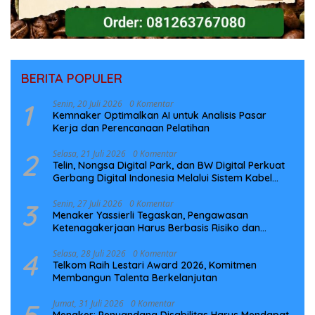
BERITA POPULER
1
Senin, 20 Juli 2026
0 Komentar
Kemnaker Optimalkan AI untuk Analisis Pasar
Kerja dan Perencanaan Pelatihan
2
Selasa, 21 Juli 2026
0 Komentar
Telin, Nongsa Digital Park, dan BW Digital Perkuat
Gerbang Digital Indonesia Melalui Sistem Kabel
Laut NCC
3
Senin, 27 Juli 2026
0 Komentar
Menaker Yassierli Tegaskan, Pengawasan
Ketenagakerjaan Harus Berbasis Risiko dan
Preventif
4
Selasa, 28 Juli 2026
0 Komentar
Telkom Raih Lestari Award 2026, Komitmen
Membangun Talenta Berkelanjutan
5
Jumat, 31 Juli 2026
0 Komentar
Menaker: Penyandang Disabilitas Harus Mendapat