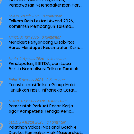
Pengawasan Ketenagakerjaan Harus
Berbasis Risiko dan Preventif
4
Selasa, 28 Juli 2026
0 Komentar
Telkom Raih Lestari Award 2026,
Komitmen Membangun Talenta
Berkelanjutan
5
Jumat, 31 Juli 2026
0 Komentar
Menaker: Penyandang Disabilitas
Harus Mendapat Kesempatan Kerja
yang Setara
6
Sabtu, 1 Agustus 2026
0 Komentar
Pendapatan, EBITDA, dan Laba
Bersih Normalisasi Telkom Tumbuh
Kuat di Paruh Pertama 2026
7
Rabu, 5 Agustus 2026
0 Komentar
Transformasi TelkomGroup Mulai
Tunjukkan Hasil, InfraNexia Catat
Kinerja Positif Perkuat Infrastruktur
Digital Nasional
8
Selasa, 4 Agustus 2026
0 Komentar
Pemerintah Perkuat Pasar Kerja
agar Kompetensi Tenaga Kerja
Sesuai Kebutuhan Industri
9
Senin, 3 Agustus 2026
0 Komentar
Pelatihan Vokasi Nasional Batch 4
Dibuka, Kemnaker Ajak Masyarakat