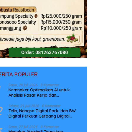
ERITA POPULER
Senin, 20 Juli 2026
0 Komentar
Kemnaker Optimalkan AI untuk
Analisis Pasar Kerja dan
Perencanaan Pelatihan
2
Selasa, 21 Juli 2026
0 Komentar
Telin, Nongsa Digital Park, dan BW
Digital Perkuat Gerbang Digital
Indonesia Melalui Sistem Kabel Laut
NCC
3
Senin, 27 Juli 2026
0 Komentar
Menaker Yassierli Tegaskan,