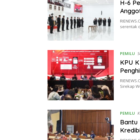
H-6 Pe
Anggo
RIENEWS.C
serentak d
PEMILU
S
KPU Kl
Penghi
RIENEWS.CO
Sirekap W
PEMILU
K
Bantu 
Kredib