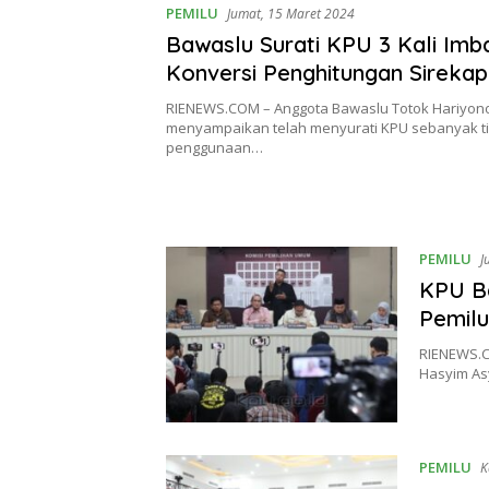
PEMILU
Jumat, 15 Maret 2024
Bawaslu Surati KPU 3 Kali Imb
Konversi Penghitungan Sirekap
Dihentikan
RIENEWS.COM – Anggota Bawaslu Totok Hariyon
menyampaikan telah menyurati KPU sebanyak tig
penggunaan…
PEMILU
J
KPU Ba
Pemilu
RIENEWS.C
Hasyim As
PEMILU
K