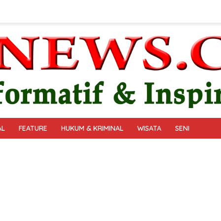
AL
FEATURE
HUKUM & KRIMINAL
WISATA
SENI