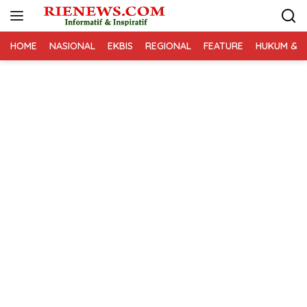
Langsung
ke
konten
HOME
NASIONAL
EKBIS
REGIONAL
FEATURE
HUKUM & K