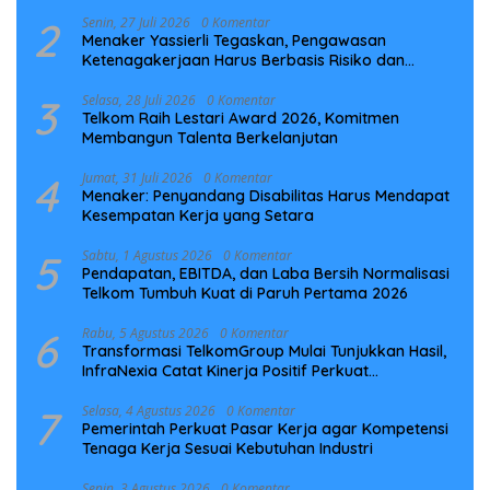
Laut NCC
2
Senin, 27 Juli 2026
0 Komentar
Menaker Yassierli Tegaskan, Pengawasan
Ketenagakerjaan Harus Berbasis Risiko dan
Preventif
3
Selasa, 28 Juli 2026
0 Komentar
Telkom Raih Lestari Award 2026, Komitmen
Membangun Talenta Berkelanjutan
4
Jumat, 31 Juli 2026
0 Komentar
Menaker: Penyandang Disabilitas Harus Mendapat
Kesempatan Kerja yang Setara
5
Sabtu, 1 Agustus 2026
0 Komentar
Pendapatan, EBITDA, dan Laba Bersih Normalisasi
Telkom Tumbuh Kuat di Paruh Pertama 2026
6
Rabu, 5 Agustus 2026
0 Komentar
Transformasi TelkomGroup Mulai Tunjukkan Hasil,
InfraNexia Catat Kinerja Positif Perkuat
Infrastruktur Digital Nasional
7
Selasa, 4 Agustus 2026
0 Komentar
Pemerintah Perkuat Pasar Kerja agar Kompetensi
Tenaga Kerja Sesuai Kebutuhan Industri
Senin, 3 Agustus 2026
0 Komentar