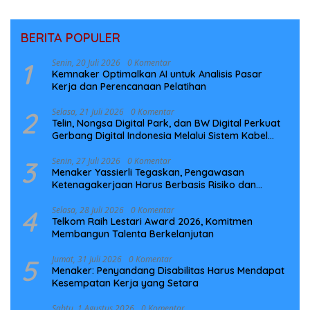
BERITA POPULER
1
Senin, 20 Juli 2026
0 Komentar
Kemnaker Optimalkan AI untuk Analisis Pasar
Kerja dan Perencanaan Pelatihan
2
Selasa, 21 Juli 2026
0 Komentar
Telin, Nongsa Digital Park, dan BW Digital Perkuat
Gerbang Digital Indonesia Melalui Sistem Kabel
Laut NCC
3
Senin, 27 Juli 2026
0 Komentar
Menaker Yassierli Tegaskan, Pengawasan
Ketenagakerjaan Harus Berbasis Risiko dan
Preventif
4
Selasa, 28 Juli 2026
0 Komentar
Telkom Raih Lestari Award 2026, Komitmen
Membangun Talenta Berkelanjutan
5
Jumat, 31 Juli 2026
0 Komentar
Menaker: Penyandang Disabilitas Harus Mendapat
Kesempatan Kerja yang Setara
Sabtu, 1 Agustus 2026
0 Komentar