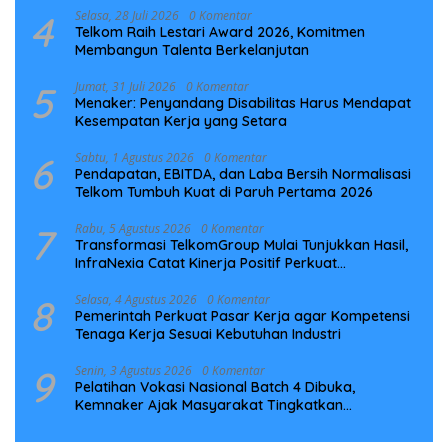
4
Selasa, 28 Juli 2026
0 Komentar
Telkom Raih Lestari Award 2026, Komitmen
Membangun Talenta Berkelanjutan
5
Jumat, 31 Juli 2026
0 Komentar
Menaker: Penyandang Disabilitas Harus Mendapat
Kesempatan Kerja yang Setara
6
Sabtu, 1 Agustus 2026
0 Komentar
Pendapatan, EBITDA, dan Laba Bersih Normalisasi
Telkom Tumbuh Kuat di Paruh Pertama 2026
7
Rabu, 5 Agustus 2026
0 Komentar
Transformasi TelkomGroup Mulai Tunjukkan Hasil,
InfraNexia Catat Kinerja Positif Perkuat
Infrastruktur Digital Nasional
8
Selasa, 4 Agustus 2026
0 Komentar
Pemerintah Perkuat Pasar Kerja agar Kompetensi
Tenaga Kerja Sesuai Kebutuhan Industri
9
Senin, 3 Agustus 2026
0 Komentar
Pelatihan Vokasi Nasional Batch 4 Dibuka,
Kemnaker Ajak Masyarakat Tingkatkan
Kompetensi