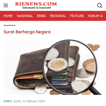
Langsung
ke
konten
HOME
NASIONAL
EKBIS
REGIONAL
FEATURE
HUKUM & K
Surat Berharga Negara
EKBIS
Jumat, 23 Februari 2024