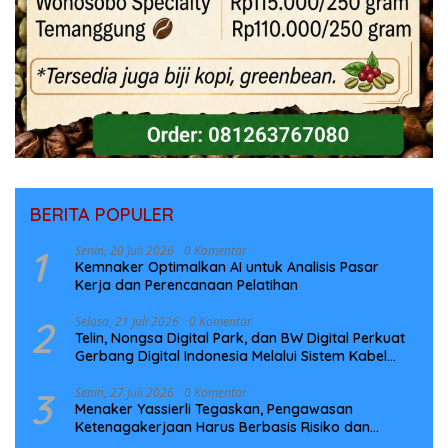
BERITA POPULER
1
Senin, 20 Juli 2026
0 Komentar
Kemnaker Optimalkan AI untuk Analisis Pasar
Kerja dan Perencanaan Pelatihan
2
Selasa, 21 Juli 2026
0 Komentar
Telin, Nongsa Digital Park, dan BW Digital Perkuat
Gerbang Digital Indonesia Melalui Sistem Kabel
Laut NCC
3
Senin, 27 Juli 2026
0 Komentar
Menaker Yassierli Tegaskan, Pengawasan
Ketenagakerjaan Harus Berbasis Risiko dan
Preventif