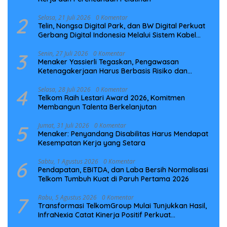
2
Selasa, 21 Juli 2026
0 Komentar
Telin, Nongsa Digital Park, dan BW Digital Perkuat
Gerbang Digital Indonesia Melalui Sistem Kabel
Laut NCC
3
Senin, 27 Juli 2026
0 Komentar
Menaker Yassierli Tegaskan, Pengawasan
Ketenagakerjaan Harus Berbasis Risiko dan
Preventif
4
Selasa, 28 Juli 2026
0 Komentar
Telkom Raih Lestari Award 2026, Komitmen
Membangun Talenta Berkelanjutan
5
Jumat, 31 Juli 2026
0 Komentar
Menaker: Penyandang Disabilitas Harus Mendapat
Kesempatan Kerja yang Setara
6
Sabtu, 1 Agustus 2026
0 Komentar
Pendapatan, EBITDA, dan Laba Bersih Normalisasi
Telkom Tumbuh Kuat di Paruh Pertama 2026
7
Rabu, 5 Agustus 2026
0 Komentar
Transformasi TelkomGroup Mulai Tunjukkan Hasil,
InfraNexia Catat Kinerja Positif Perkuat
Infrastruktur Digital Nasional