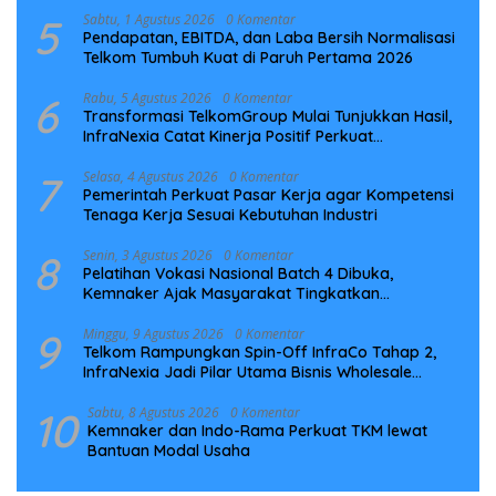
5
Sabtu, 1 Agustus 2026
0 Komentar
Pendapatan, EBITDA, dan Laba Bersih Normalisasi
Telkom Tumbuh Kuat di Paruh Pertama 2026
6
Rabu, 5 Agustus 2026
0 Komentar
Transformasi TelkomGroup Mulai Tunjukkan Hasil,
InfraNexia Catat Kinerja Positif Perkuat
Infrastruktur Digital Nasional
7
Selasa, 4 Agustus 2026
0 Komentar
Pemerintah Perkuat Pasar Kerja agar Kompetensi
Tenaga Kerja Sesuai Kebutuhan Industri
8
Senin, 3 Agustus 2026
0 Komentar
Pelatihan Vokasi Nasional Batch 4 Dibuka,
Kemnaker Ajak Masyarakat Tingkatkan
Kompetensi
9
Minggu, 9 Agustus 2026
0 Komentar
Telkom Rampungkan Spin-Off InfraCo Tahap 2,
InfraNexia Jadi Pilar Utama Bisnis Wholesale
Connectivity
10
Sabtu, 8 Agustus 2026
0 Komentar
Kemnaker dan Indo-Rama Perkuat TKM lewat
Bantuan Modal Usaha