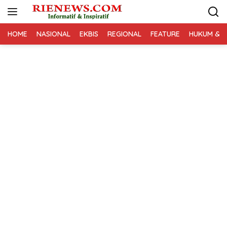
Langsung
ke
konten
HOME
NASIONAL
EKBIS
REGIONAL
FEATURE
HUKUM & K