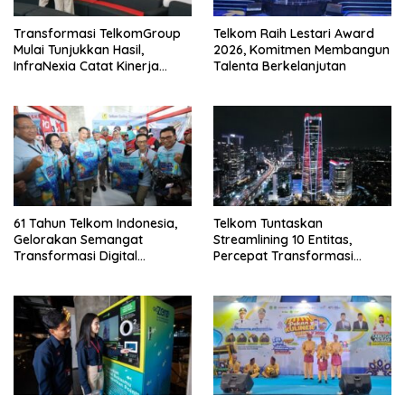
Transformasi TelkomGroup
Telkom Raih Lestari Award
Mulai Tunjukkan Hasil,
2026, Komitmen Membangun
InfraNexia Catat Kinerja
Talenta Berkelanjutan
Positif Perkuat Infrastruktur
Digital Nasional
61 Tahun Telkom Indonesia,
Telkom Tuntaskan
Gelorakan Semangat
Streamlining 10 Entitas,
Transformasi Digital
Percepat Transformasi
Nasional
Menuju Strategic Holding