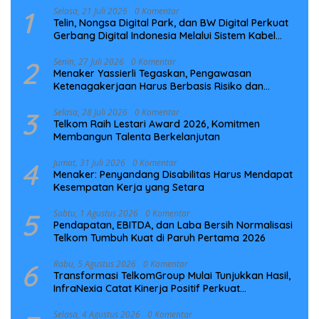
1
Selasa, 21 Juli 2026
0 Komentar
Telin, Nongsa Digital Park, dan BW Digital Perkuat
Gerbang Digital Indonesia Melalui Sistem Kabel
Laut NCC
2
Senin, 27 Juli 2026
0 Komentar
Menaker Yassierli Tegaskan, Pengawasan
Ketenagakerjaan Harus Berbasis Risiko dan
Preventif
3
Selasa, 28 Juli 2026
0 Komentar
Telkom Raih Lestari Award 2026, Komitmen
Membangun Talenta Berkelanjutan
4
Jumat, 31 Juli 2026
0 Komentar
Menaker: Penyandang Disabilitas Harus Mendapat
Kesempatan Kerja yang Setara
5
Sabtu, 1 Agustus 2026
0 Komentar
Pendapatan, EBITDA, dan Laba Bersih Normalisasi
Telkom Tumbuh Kuat di Paruh Pertama 2026
6
Rabu, 5 Agustus 2026
0 Komentar
Transformasi TelkomGroup Mulai Tunjukkan Hasil,
InfraNexia Catat Kinerja Positif Perkuat
Infrastruktur Digital Nasional
Selasa, 4 Agustus 2026
0 Komentar