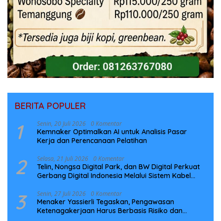
BERITA POPULER
1
Senin, 20 Juli 2026
0 Komentar
Kemnaker Optimalkan AI untuk Analisis Pasar
Kerja dan Perencanaan Pelatihan
2
Selasa, 21 Juli 2026
0 Komentar
Telin, Nongsa Digital Park, dan BW Digital Perkuat
Gerbang Digital Indonesia Melalui Sistem Kabel
Laut NCC
3
Senin, 27 Juli 2026
0 Komentar
Menaker Yassierli Tegaskan, Pengawasan
Ketenagakerjaan Harus Berbasis Risiko dan
Preventif