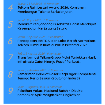
4
Selasa, 28 Juli 2026
0 Komentar
Telkom Raih Lestari Award 2026, Komitmen
Membangun Talenta Berkelanjutan
5
Jumat, 31 Juli 2026
0 Komentar
Menaker: Penyandang Disabilitas Harus Mendapat
Kesempatan Kerja yang Setara
6
Sabtu, 1 Agustus 2026
0 Komentar
Pendapatan, EBITDA, dan Laba Bersih Normalisasi
Telkom Tumbuh Kuat di Paruh Pertama 2026
7
Rabu, 5 Agustus 2026
0 Komentar
Transformasi TelkomGroup Mulai Tunjukkan Hasil,
InfraNexia Catat Kinerja Positif Perkuat
Infrastruktur Digital Nasional
8
Selasa, 4 Agustus 2026
0 Komentar
Pemerintah Perkuat Pasar Kerja agar Kompetensi
Tenaga Kerja Sesuai Kebutuhan Industri
9
Senin, 3 Agustus 2026
0 Komentar
Pelatihan Vokasi Nasional Batch 4 Dibuka,
Kemnaker Ajak Masyarakat Tingkatkan
Kompetensi