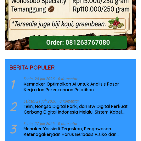
BERITA POPULER
1
Senin, 20 Juli 2026
0 Komentar
Kemnaker Optimalkan AI untuk Analisis Pasar
Kerja dan Perencanaan Pelatihan
2
Selasa, 21 Juli 2026
0 Komentar
Telin, Nongsa Digital Park, dan BW Digital Perkuat
Gerbang Digital Indonesia Melalui Sistem Kabel
Laut NCC
3
Senin, 27 Juli 2026
0 Komentar
Menaker Yassierli Tegaskan, Pengawasan
Ketenagakerjaan Harus Berbasis Risiko dan
Preventif