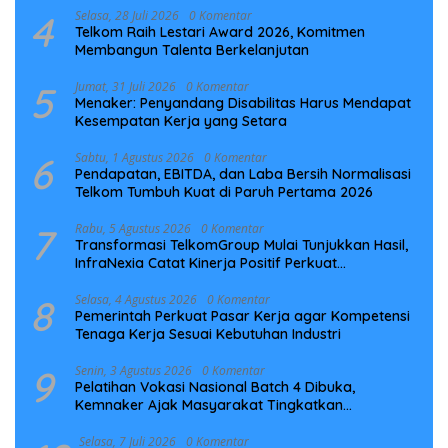
4
Selasa, 28 Juli 2026
0 Komentar
Telkom Raih Lestari Award 2026, Komitmen
Membangun Talenta Berkelanjutan
5
Jumat, 31 Juli 2026
0 Komentar
Menaker: Penyandang Disabilitas Harus Mendapat
Kesempatan Kerja yang Setara
6
Sabtu, 1 Agustus 2026
0 Komentar
Pendapatan, EBITDA, dan Laba Bersih Normalisasi
Telkom Tumbuh Kuat di Paruh Pertama 2026
7
Rabu, 5 Agustus 2026
0 Komentar
Transformasi TelkomGroup Mulai Tunjukkan Hasil,
InfraNexia Catat Kinerja Positif Perkuat
Infrastruktur Digital Nasional
8
Selasa, 4 Agustus 2026
0 Komentar
Pemerintah Perkuat Pasar Kerja agar Kompetensi
Tenaga Kerja Sesuai Kebutuhan Industri
9
Senin, 3 Agustus 2026
0 Komentar
Pelatihan Vokasi Nasional Batch 4 Dibuka,
Kemnaker Ajak Masyarakat Tingkatkan
Kompetensi
Selasa, 7 Juli 2026
0 Komentar