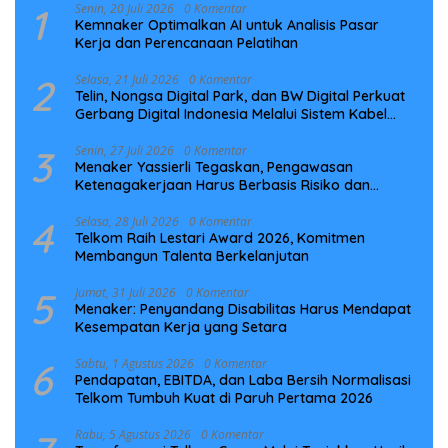
1
Senin, 20 Juli 2026
0 Komentar
Kemnaker Optimalkan AI untuk Analisis Pasar
Kerja dan Perencanaan Pelatihan
2
Selasa, 21 Juli 2026
0 Komentar
Telin, Nongsa Digital Park, dan BW Digital Perkuat
Gerbang Digital Indonesia Melalui Sistem Kabel
Laut NCC
3
Senin, 27 Juli 2026
0 Komentar
Menaker Yassierli Tegaskan, Pengawasan
Ketenagakerjaan Harus Berbasis Risiko dan
Preventif
4
Selasa, 28 Juli 2026
0 Komentar
Telkom Raih Lestari Award 2026, Komitmen
Membangun Talenta Berkelanjutan
5
Jumat, 31 Juli 2026
0 Komentar
Menaker: Penyandang Disabilitas Harus Mendapat
Kesempatan Kerja yang Setara
6
Sabtu, 1 Agustus 2026
0 Komentar
Pendapatan, EBITDA, dan Laba Bersih Normalisasi
Telkom Tumbuh Kuat di Paruh Pertama 2026
Rabu, 5 Agustus 2026
0 Komentar