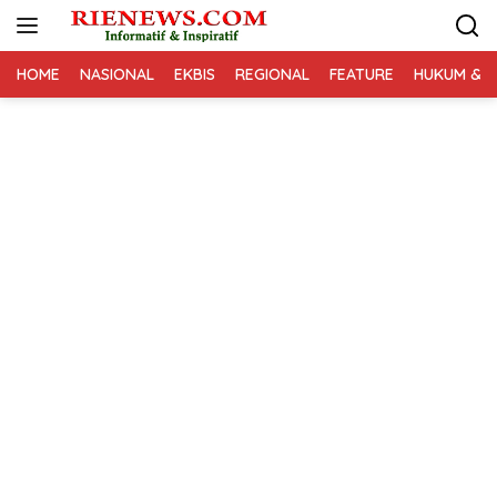
Langsung
ke
konten
HOME
NASIONAL
EKBIS
REGIONAL
FEATURE
HUKUM & K