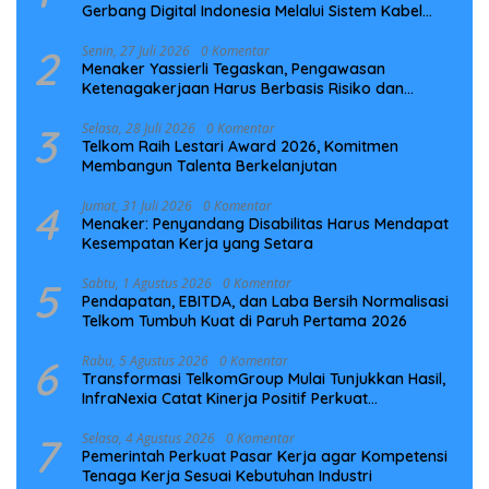
Gerbang Digital Indonesia Melalui Sistem Kabel
Laut NCC
2
Senin, 27 Juli 2026
0 Komentar
Menaker Yassierli Tegaskan, Pengawasan
Ketenagakerjaan Harus Berbasis Risiko dan
Preventif
3
Selasa, 28 Juli 2026
0 Komentar
Telkom Raih Lestari Award 2026, Komitmen
Membangun Talenta Berkelanjutan
4
Jumat, 31 Juli 2026
0 Komentar
Menaker: Penyandang Disabilitas Harus Mendapat
Kesempatan Kerja yang Setara
5
Sabtu, 1 Agustus 2026
0 Komentar
Pendapatan, EBITDA, dan Laba Bersih Normalisasi
Telkom Tumbuh Kuat di Paruh Pertama 2026
6
Rabu, 5 Agustus 2026
0 Komentar
Transformasi TelkomGroup Mulai Tunjukkan Hasil,
InfraNexia Catat Kinerja Positif Perkuat
Infrastruktur Digital Nasional
7
Selasa, 4 Agustus 2026
0 Komentar
Pemerintah Perkuat Pasar Kerja agar Kompetensi
Tenaga Kerja Sesuai Kebutuhan Industri