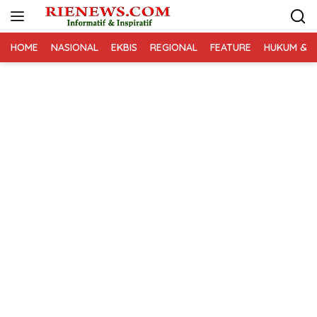
Langsung
ke
konten
HOME
NASIONAL
EKBIS
REGIONAL
FEATURE
HUKUM & K