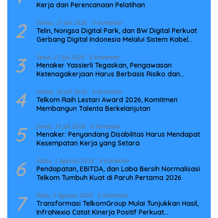
Kerja dan Perencanaan Pelatihan
2
Selasa, 21 Juli 2026
0 Komentar
Telin, Nongsa Digital Park, dan BW Digital Perkuat
Gerbang Digital Indonesia Melalui Sistem Kabel
Laut NCC
3
Senin, 27 Juli 2026
0 Komentar
Menaker Yassierli Tegaskan, Pengawasan
Ketenagakerjaan Harus Berbasis Risiko dan
Preventif
4
Selasa, 28 Juli 2026
0 Komentar
Telkom Raih Lestari Award 2026, Komitmen
Membangun Talenta Berkelanjutan
5
Jumat, 31 Juli 2026
0 Komentar
Menaker: Penyandang Disabilitas Harus Mendapat
Kesempatan Kerja yang Setara
6
Sabtu, 1 Agustus 2026
0 Komentar
Pendapatan, EBITDA, dan Laba Bersih Normalisasi
Telkom Tumbuh Kuat di Paruh Pertama 2026
7
Rabu, 5 Agustus 2026
0 Komentar
Transformasi TelkomGroup Mulai Tunjukkan Hasil,
InfraNexia Catat Kinerja Positif Perkuat