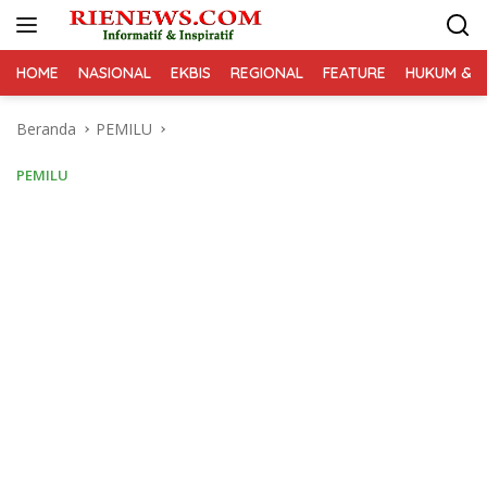
Langsung
ke
konten
HOME
NASIONAL
EKBIS
REGIONAL
FEATURE
HUKUM & K
Beranda
PEMILU
PEMILU