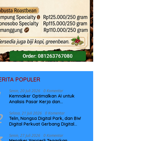
ERITA POPULER
Senin, 20 Juli 2026
0 Komentar
Kemnaker Optimalkan AI untuk
Analisis Pasar Kerja dan
Perencanaan Pelatihan
2
Selasa, 21 Juli 2026
0 Komentar
Telin, Nongsa Digital Park, dan BW
Digital Perkuat Gerbang Digital
Indonesia Melalui Sistem Kabel Laut
NCC
3
Senin, 27 Juli 2026
0 Komentar
Menaker Yassierli Tegaskan,