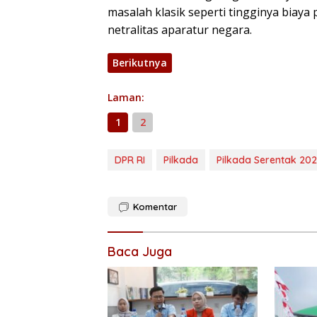
masalah klasik seperti tingginya biaya 
netralitas aparatur negara.
Berikutnya
Laman:
1
2
DPR RI
Pilkada
Pilkada Serentak 20
Komentar
Baca Juga