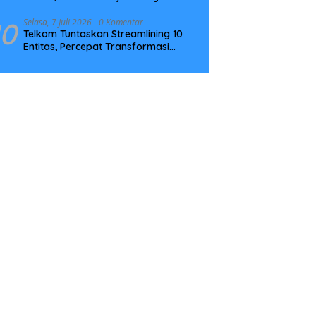
Tingkatkan Kompetensi
10
Selasa, 7 Juli 2026
0 Komentar
Telkom Tuntaskan Streamlining 10
Entitas, Percepat Transformasi
Menuju Strategic Holding