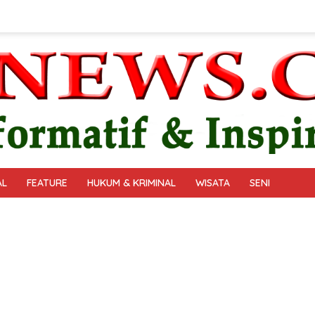
AL
FEATURE
HUKUM & KRIMINAL
WISATA
SENI