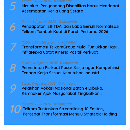
5
Jumat, 31 Juli 2026
0 Komentar
Menaker: Penyandang Disabilitas Harus Mendapat
Kesempatan Kerja yang Setara
6
Sabtu, 1 Agustus 2026
0 Komentar
Pendapatan, EBITDA, dan Laba Bersih Normalisasi
Telkom Tumbuh Kuat di Paruh Pertama 2026
7
Rabu, 5 Agustus 2026
0 Komentar
Transformasi TelkomGroup Mulai Tunjukkan Hasil,
InfraNexia Catat Kinerja Positif Perkuat
Infrastruktur Digital Nasional
8
Selasa, 4 Agustus 2026
0 Komentar
Pemerintah Perkuat Pasar Kerja agar Kompetensi
Tenaga Kerja Sesuai Kebutuhan Industri
9
Senin, 3 Agustus 2026
0 Komentar
Pelatihan Vokasi Nasional Batch 4 Dibuka,
Kemnaker Ajak Masyarakat Tingkatkan
Kompetensi
10
Selasa, 7 Juli 2026
0 Komentar
Telkom Tuntaskan Streamlining 10 Entitas,
Percepat Transformasi Menuju Strategic Holding