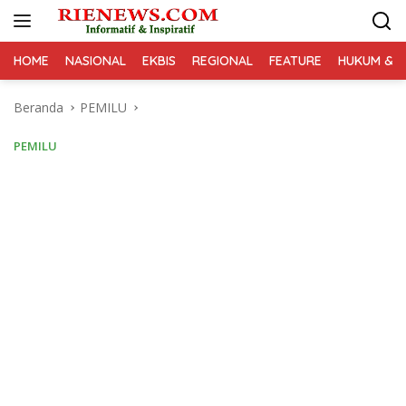
Langsung
ke
konten
HOME
NASIONAL
EKBIS
REGIONAL
FEATURE
HUKUM & K
Beranda
PEMILU
PEMILU