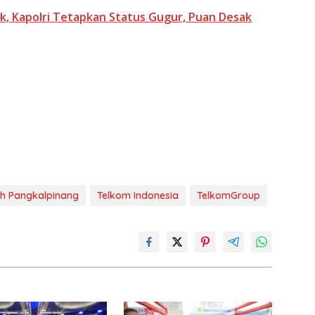
k, Kapolri Tetapkan Status Gugur, Puan Desak
h Pangkalpinang
Telkom Indonesia
TelkomGroup