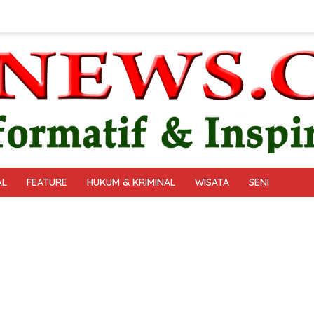
AL
FEATURE
HUKUM & KRIMINAL
WISATA
SENI