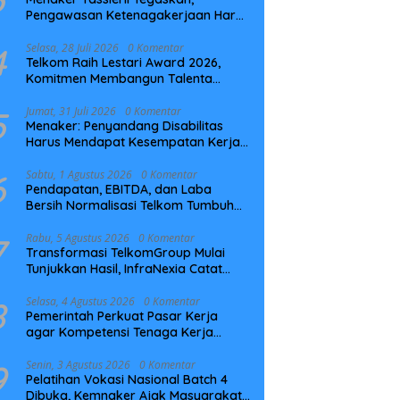
Pengawasan Ketenagakerjaan Harus
Berbasis Risiko dan Preventif
4
Selasa, 28 Juli 2026
0 Komentar
Telkom Raih Lestari Award 2026,
Komitmen Membangun Talenta
Berkelanjutan
5
Jumat, 31 Juli 2026
0 Komentar
Menaker: Penyandang Disabilitas
Harus Mendapat Kesempatan Kerja
yang Setara
6
Sabtu, 1 Agustus 2026
0 Komentar
Pendapatan, EBITDA, dan Laba
Bersih Normalisasi Telkom Tumbuh
Kuat di Paruh Pertama 2026
7
Rabu, 5 Agustus 2026
0 Komentar
Transformasi TelkomGroup Mulai
Tunjukkan Hasil, InfraNexia Catat
Kinerja Positif Perkuat Infrastruktur
Digital Nasional
8
Selasa, 4 Agustus 2026
0 Komentar
Pemerintah Perkuat Pasar Kerja
agar Kompetensi Tenaga Kerja
Sesuai Kebutuhan Industri
9
Senin, 3 Agustus 2026
0 Komentar
Pelatihan Vokasi Nasional Batch 4
Dibuka, Kemnaker Ajak Masyarakat