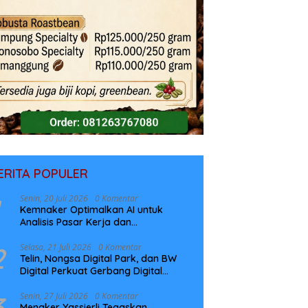
ERITA POPULER
Senin, 20 Juli 2026
0 Komentar
Kemnaker Optimalkan AI untuk
Analisis Pasar Kerja dan
Perencanaan Pelatihan
2
Selasa, 21 Juli 2026
0 Komentar
Telin, Nongsa Digital Park, dan BW
Digital Perkuat Gerbang Digital
Indonesia Melalui Sistem Kabel Laut
NCC
3
Senin, 27 Juli 2026
0 Komentar
Menaker Yassierli Tegaskan,