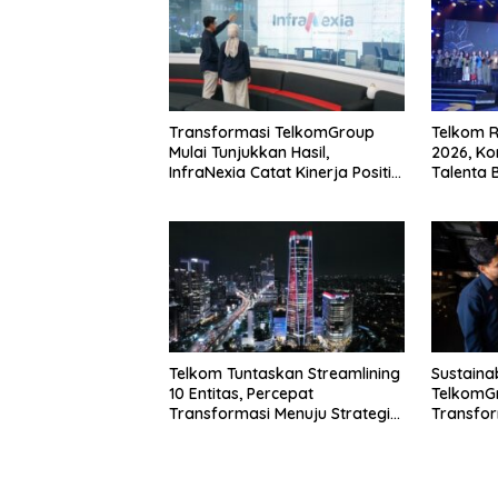
Transformasi TelkomGroup
Telkom R
Mulai Tunjukkan Hasil,
2026, K
InfraNexia Catat Kinerja Positif
Talenta 
Perkuat Infrastruktur Digital
Nasional
Telkom Tuntaskan Streamlining
Sustainab
10 Entitas, Percepat
TelkomG
Transformasi Menuju Strategic
Transfor
Holding
Komitme
Pertumbu