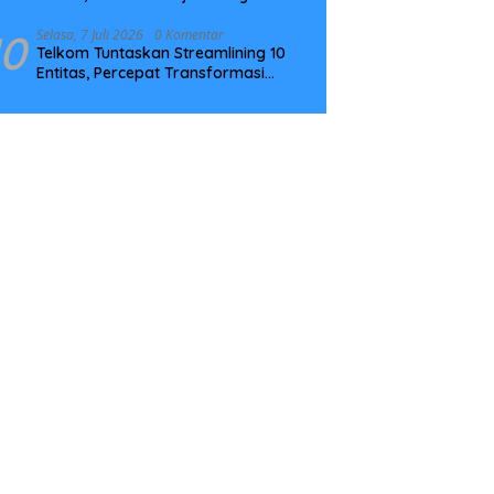
Tingkatkan Kompetensi
10
Selasa, 7 Juli 2026
0 Komentar
Telkom Tuntaskan Streamlining 10
Entitas, Percepat Transformasi
Menuju Strategic Holding