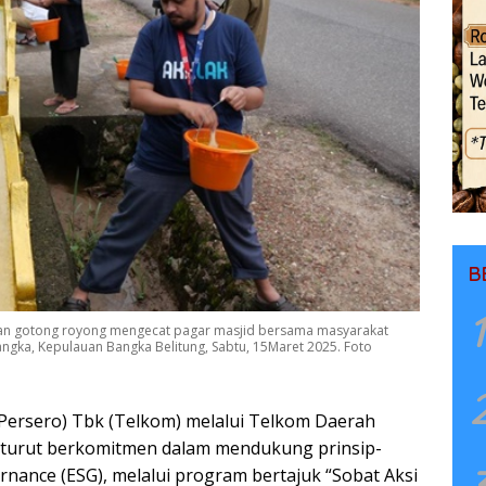
B
1
an gotong royong mengecat pagar masjid bersama masyarakat
ngka, Kepulauan Bangka Belitung, Sabtu, 15Maret 2025. Foto
Persero) Tbk (Telkom) melalui Telkom Daerah
 turut berkomitmen dalam mendukung prinsip-
ernance (ESG), melalui program bertajuk “Sobat Aksi