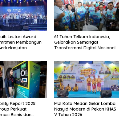
aih Lestari Award
61 Tahun Telkom Indonesia,
omitmen Membangun
Gelorakan Semangat
Berkelanjutan
Transformasi Digital Nasional
ility Report 2025:
MUI Kota Medan Gelar Lomba
roup Perkuat
Nasyid Modern di Pekan KHAS
masi Bisnis dan
V Tahun 2026
n ESG untuk
han Berkelanjutan