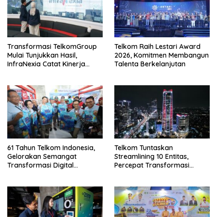
Transformasi TelkomGroup
Telkom Raih Lestari Award
Mulai Tunjukkan Hasil,
2026, Komitmen Membangun
InfraNexia Catat Kinerja
Talenta Berkelanjutan
Positif Perkuat Infrastruktur
Digital Nasional
61 Tahun Telkom Indonesia,
Telkom Tuntaskan
Gelorakan Semangat
Streamlining 10 Entitas,
Transformasi Digital
Percepat Transformasi
Nasional
Menuju Strategic Holding