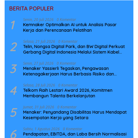
BERITA POPULER
1
Senin, 20 Juli 2026
0 Komentar
Kemnaker Optimalkan AI untuk Analisis Pasar
Kerja dan Perencanaan Pelatihan
2
Selasa, 21 Juli 2026
0 Komentar
Telin, Nongsa Digital Park, dan BW Digital Perkuat
Gerbang Digital Indonesia Melalui Sistem Kabel
Laut NCC
3
Senin, 27 Juli 2026
0 Komentar
Menaker Yassierli Tegaskan, Pengawasan
Ketenagakerjaan Harus Berbasis Risiko dan
Preventif
4
Selasa, 28 Juli 2026
0 Komentar
Telkom Raih Lestari Award 2026, Komitmen
Membangun Talenta Berkelanjutan
5
Jumat, 31 Juli 2026
0 Komentar
Menaker: Penyandang Disabilitas Harus Mendapat
Kesempatan Kerja yang Setara
6
Sabtu, 1 Agustus 2026
0 Komentar
Pendapatan, EBITDA, dan Laba Bersih Normalisasi