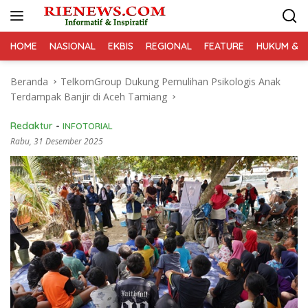
Langsung
ke
konten
HOME
NASIONAL
EKBIS
REGIONAL
FEATURE
HUKUM & K
Beranda
TelkomGroup Dukung Pemulihan Psikologis Anak
Terdampak Banjir di Aceh Tamiang
Redaktur
-
INFOTORIAL
Rabu, 31 Desember 2025