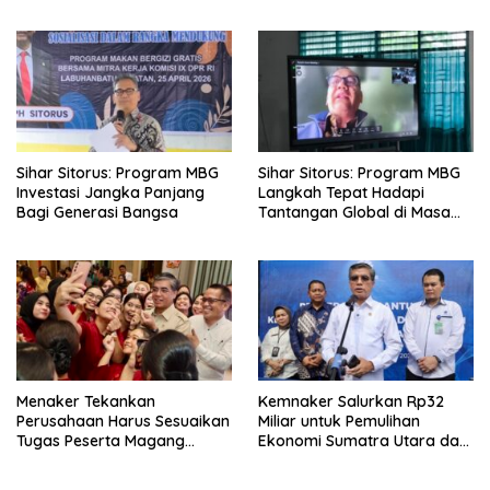
BPJS Kesehatan
Sihar Sitorus: Program MBG
Sihar Sitorus: Program MBG
Investasi Jangka Panjang
Langkah Tepat Hadapi
Bagi Generasi Bangsa
Tantangan Global di Masa
Depan
Menaker Tekankan
Kemnaker Salurkan Rp32
Perusahaan Harus Sesuaikan
Miliar untuk Pemulihan
Tugas Peserta Magang
Ekonomi Sumatra Utara dan
Nasional dengan Latar
Aceh
Pendidikan