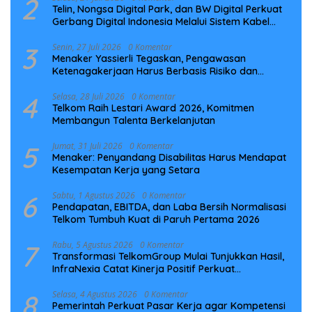
2
Telin, Nongsa Digital Park, dan BW Digital Perkuat
Gerbang Digital Indonesia Melalui Sistem Kabel
Laut NCC
3
Senin, 27 Juli 2026
0 Komentar
Menaker Yassierli Tegaskan, Pengawasan
Ketenagakerjaan Harus Berbasis Risiko dan
Preventif
4
Selasa, 28 Juli 2026
0 Komentar
Telkom Raih Lestari Award 2026, Komitmen
Membangun Talenta Berkelanjutan
5
Jumat, 31 Juli 2026
0 Komentar
Menaker: Penyandang Disabilitas Harus Mendapat
Kesempatan Kerja yang Setara
6
Sabtu, 1 Agustus 2026
0 Komentar
Pendapatan, EBITDA, dan Laba Bersih Normalisasi
Telkom Tumbuh Kuat di Paruh Pertama 2026
7
Rabu, 5 Agustus 2026
0 Komentar
Transformasi TelkomGroup Mulai Tunjukkan Hasil,
InfraNexia Catat Kinerja Positif Perkuat
Infrastruktur Digital Nasional
8
Selasa, 4 Agustus 2026
0 Komentar
Pemerintah Perkuat Pasar Kerja agar Kompetensi