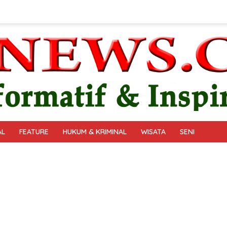
AL
FEATURE
HUKUM & KRIMINAL
WISATA
SENI