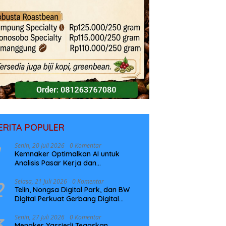
ERITA POPULER
Senin, 20 Juli 2026
0 Komentar
Kemnaker Optimalkan AI untuk
Analisis Pasar Kerja dan
Perencanaan Pelatihan
2
Selasa, 21 Juli 2026
0 Komentar
Telin, Nongsa Digital Park, dan BW
Digital Perkuat Gerbang Digital
Indonesia Melalui Sistem Kabel Laut
NCC
3
Senin, 27 Juli 2026
0 Komentar
Menaker Yassierli Tegaskan,