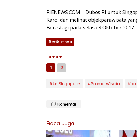
RIENEWS.COM – Dubes RI untuk Singap
Karo, dan melihat objekparawisata yan
Berastagi pada Selasa 3 Oktober 2017.
Berikutnya
Laman:
1
2
#ke Singapore
#Promo Wisata
Kar
Komentar
Baca Juga