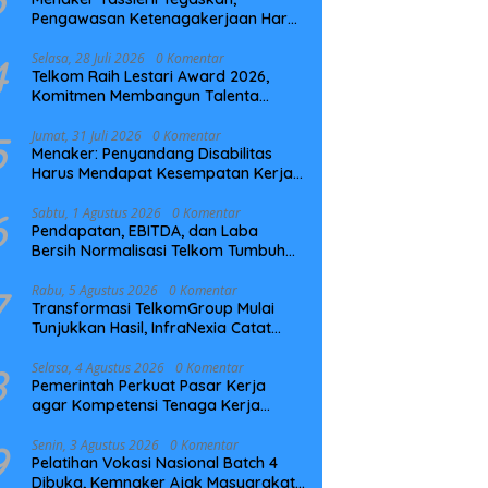
Pengawasan Ketenagakerjaan Harus
Berbasis Risiko dan Preventif
4
Selasa, 28 Juli 2026
0 Komentar
Telkom Raih Lestari Award 2026,
Komitmen Membangun Talenta
Berkelanjutan
5
Jumat, 31 Juli 2026
0 Komentar
Menaker: Penyandang Disabilitas
Harus Mendapat Kesempatan Kerja
yang Setara
6
Sabtu, 1 Agustus 2026
0 Komentar
Pendapatan, EBITDA, dan Laba
Bersih Normalisasi Telkom Tumbuh
Kuat di Paruh Pertama 2026
7
Rabu, 5 Agustus 2026
0 Komentar
Transformasi TelkomGroup Mulai
Tunjukkan Hasil, InfraNexia Catat
Kinerja Positif Perkuat Infrastruktur
Digital Nasional
8
Selasa, 4 Agustus 2026
0 Komentar
Pemerintah Perkuat Pasar Kerja
agar Kompetensi Tenaga Kerja
Sesuai Kebutuhan Industri
9
Senin, 3 Agustus 2026
0 Komentar
Pelatihan Vokasi Nasional Batch 4
Dibuka, Kemnaker Ajak Masyarakat