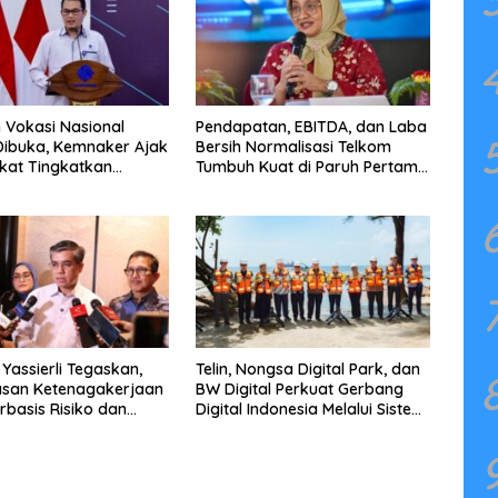
n Vokasi Nasional
Pendapatan, EBITDA, dan Laba
Dibuka, Kemnaker Ajak
Bersih Normalisasi Telkom
kat Tingkatkan
Tumbuh Kuat di Paruh Pertama
nsi
2026
Yassierli Tegaskan,
Telin, Nongsa Digital Park, dan
san Ketenagakerjaan
BW Digital Perkuat Gerbang
rbasis Risiko dan
Digital Indonesia Melalui Sistem
Kabel Laut NCC