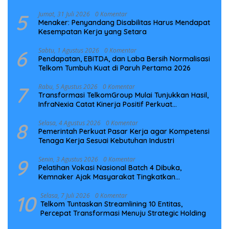
5
Jumat, 31 Juli 2026
0 Komentar
Menaker: Penyandang Disabilitas Harus Mendapat
Kesempatan Kerja yang Setara
6
Sabtu, 1 Agustus 2026
0 Komentar
Pendapatan, EBITDA, dan Laba Bersih Normalisasi
Telkom Tumbuh Kuat di Paruh Pertama 2026
7
Rabu, 5 Agustus 2026
0 Komentar
Transformasi TelkomGroup Mulai Tunjukkan Hasil,
InfraNexia Catat Kinerja Positif Perkuat
Infrastruktur Digital Nasional
8
Selasa, 4 Agustus 2026
0 Komentar
Pemerintah Perkuat Pasar Kerja agar Kompetensi
Tenaga Kerja Sesuai Kebutuhan Industri
9
Senin, 3 Agustus 2026
0 Komentar
Pelatihan Vokasi Nasional Batch 4 Dibuka,
Kemnaker Ajak Masyarakat Tingkatkan
Kompetensi
10
Selasa, 7 Juli 2026
0 Komentar
Telkom Tuntaskan Streamlining 10 Entitas,
Percepat Transformasi Menuju Strategic Holding