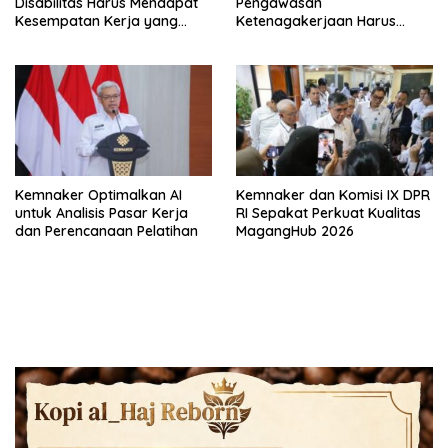
Disabilitas Harus Mendapat
Pengawasan
Kesempatan Kerja yang
Ketenagakerjaan Harus
Setara
Berbasis Risiko dan Preventif
Kemnaker Optimalkan AI
Kemnaker dan Komisi IX DPR
untuk Analisis Pasar Kerja
RI Sepakat Perkuat Kualitas
dan Perencanaan Pelatihan
MagangHub 2026