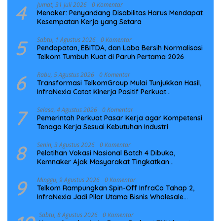
4
Jumat, 31 Juli 2026
0 Komentar
Menaker: Penyandang Disabilitas Harus Mendapat
Kesempatan Kerja yang Setara
5
Sabtu, 1 Agustus 2026
0 Komentar
Pendapatan, EBITDA, dan Laba Bersih Normalisasi
Telkom Tumbuh Kuat di Paruh Pertama 2026
6
Rabu, 5 Agustus 2026
0 Komentar
Transformasi TelkomGroup Mulai Tunjukkan Hasil,
InfraNexia Catat Kinerja Positif Perkuat
Infrastruktur Digital Nasional
7
Selasa, 4 Agustus 2026
0 Komentar
Pemerintah Perkuat Pasar Kerja agar Kompetensi
Tenaga Kerja Sesuai Kebutuhan Industri
8
Senin, 3 Agustus 2026
0 Komentar
Pelatihan Vokasi Nasional Batch 4 Dibuka,
Kemnaker Ajak Masyarakat Tingkatkan
Kompetensi
9
Minggu, 9 Agustus 2026
0 Komentar
Telkom Rampungkan Spin-Off InfraCo Tahap 2,
InfraNexia Jadi Pilar Utama Bisnis Wholesale
Connectivity
Sabtu, 8 Agustus 2026
0 Komentar