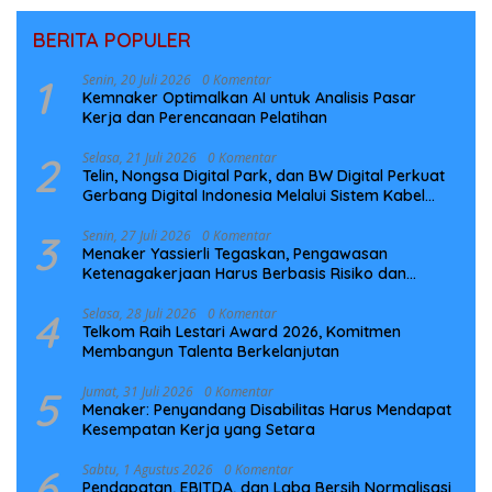
BERITA POPULER
1
Senin, 20 Juli 2026
0 Komentar
Kemnaker Optimalkan AI untuk Analisis Pasar
Kerja dan Perencanaan Pelatihan
2
Selasa, 21 Juli 2026
0 Komentar
Telin, Nongsa Digital Park, dan BW Digital Perkuat
Gerbang Digital Indonesia Melalui Sistem Kabel
Laut NCC
3
Senin, 27 Juli 2026
0 Komentar
Menaker Yassierli Tegaskan, Pengawasan
Ketenagakerjaan Harus Berbasis Risiko dan
Preventif
4
Selasa, 28 Juli 2026
0 Komentar
Telkom Raih Lestari Award 2026, Komitmen
Membangun Talenta Berkelanjutan
5
Jumat, 31 Juli 2026
0 Komentar
Menaker: Penyandang Disabilitas Harus Mendapat
Kesempatan Kerja yang Setara
6
Sabtu, 1 Agustus 2026
0 Komentar
Pendapatan, EBITDA, dan Laba Bersih Normalisasi