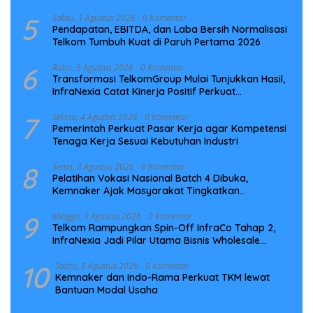
5
Sabtu, 1 Agustus 2026
0 Komentar
Pendapatan, EBITDA, dan Laba Bersih Normalisasi
Telkom Tumbuh Kuat di Paruh Pertama 2026
6
Rabu, 5 Agustus 2026
0 Komentar
Transformasi TelkomGroup Mulai Tunjukkan Hasil,
InfraNexia Catat Kinerja Positif Perkuat
Infrastruktur Digital Nasional
7
Selasa, 4 Agustus 2026
0 Komentar
Pemerintah Perkuat Pasar Kerja agar Kompetensi
Tenaga Kerja Sesuai Kebutuhan Industri
8
Senin, 3 Agustus 2026
0 Komentar
Pelatihan Vokasi Nasional Batch 4 Dibuka,
Kemnaker Ajak Masyarakat Tingkatkan
Kompetensi
9
Minggu, 9 Agustus 2026
0 Komentar
Telkom Rampungkan Spin-Off InfraCo Tahap 2,
InfraNexia Jadi Pilar Utama Bisnis Wholesale
Connectivity
10
Sabtu, 8 Agustus 2026
0 Komentar
Kemnaker dan Indo-Rama Perkuat TKM lewat
Bantuan Modal Usaha