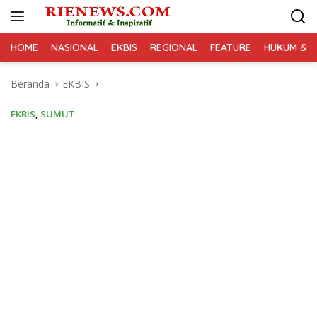
Langsung
ke
konten
HOME
NASIONAL
EKBIS
REGIONAL
FEATURE
HUKUM & K
Beranda
EKBIS
EKBIS
,
SUMUT