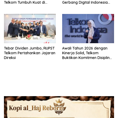
Telkom Tumbuh Kuat di
Gerbang Digital Indonesia
Paruh Pertama 2026
Melalui Sistem Kabel Laut
NCC
Tebar Dividen Jumbo, RUPST
Awali Tahun 2026 dengan
Telkom Pertahankan Jajaran
Kinerja Solid, Telkom
Direksi
Buktikan Komitmen Disiplin
Operasional dan Eksekusi
Transformasi