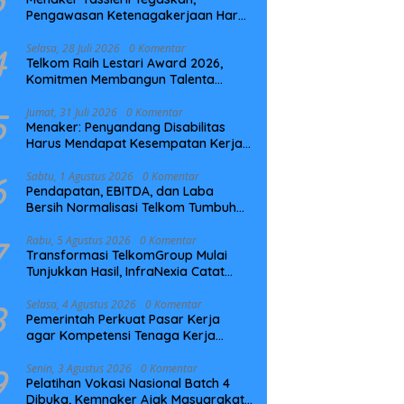
Pengawasan Ketenagakerjaan Harus
Berbasis Risiko dan Preventif
4
Selasa, 28 Juli 2026
0 Komentar
Telkom Raih Lestari Award 2026,
Komitmen Membangun Talenta
Berkelanjutan
5
Jumat, 31 Juli 2026
0 Komentar
Menaker: Penyandang Disabilitas
Harus Mendapat Kesempatan Kerja
yang Setara
6
Sabtu, 1 Agustus 2026
0 Komentar
Pendapatan, EBITDA, dan Laba
Bersih Normalisasi Telkom Tumbuh
Kuat di Paruh Pertama 2026
7
Rabu, 5 Agustus 2026
0 Komentar
Transformasi TelkomGroup Mulai
Tunjukkan Hasil, InfraNexia Catat
Kinerja Positif Perkuat Infrastruktur
Digital Nasional
8
Selasa, 4 Agustus 2026
0 Komentar
Pemerintah Perkuat Pasar Kerja
agar Kompetensi Tenaga Kerja
Sesuai Kebutuhan Industri
9
Senin, 3 Agustus 2026
0 Komentar
Pelatihan Vokasi Nasional Batch 4
Dibuka, Kemnaker Ajak Masyarakat