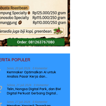
ERITA POPULER
Senin, 20 Juli 2026
0 Komentar
Kemnaker Optimalkan AI untuk
Analisis Pasar Kerja dan
Perencanaan Pelatihan
2
Selasa, 21 Juli 2026
0 Komentar
Telin, Nongsa Digital Park, dan BW
Digital Perkuat Gerbang Digital
Indonesia Melalui Sistem Kabel Laut
NCC
3
Senin, 27 Juli 2026
0 Komentar
Menaker Yassierli Tegaskan,