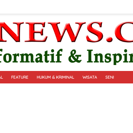
AL
FEATURE
HUKUM & KRIMINAL
WISATA
SENI