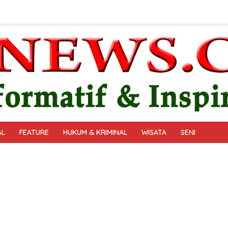
AL
FEATURE
HUKUM & KRIMINAL
WISATA
SENI