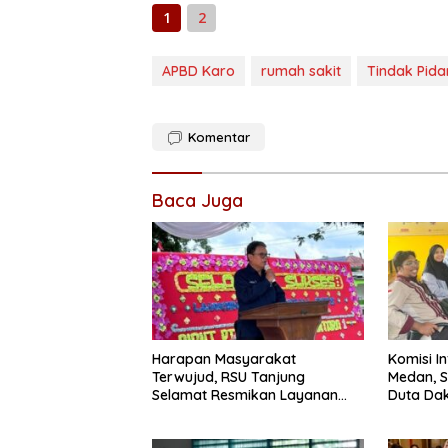
1
2
APBD Karo
rumah sakit
Tindak Pida
Komentar
Baca Juga
Harapan Masyarakat
Komisi I
Terwujud, RSU Tanjung
Medan, S
Selamat Resmikan Layanan
Duta Dak
BPJS Kesehatan