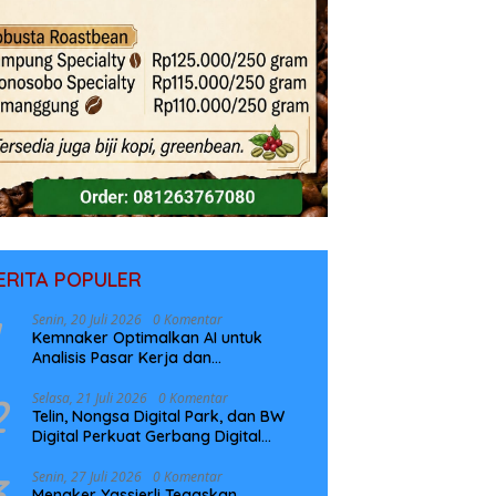
ERITA POPULER
Senin, 20 Juli 2026
0 Komentar
Kemnaker Optimalkan AI untuk
Analisis Pasar Kerja dan
Perencanaan Pelatihan
2
Selasa, 21 Juli 2026
0 Komentar
Telin, Nongsa Digital Park, dan BW
Digital Perkuat Gerbang Digital
Indonesia Melalui Sistem Kabel Laut
NCC
3
Senin, 27 Juli 2026
0 Komentar
Menaker Yassierli Tegaskan,