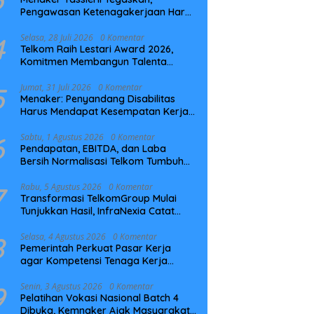
Pengawasan Ketenagakerjaan Harus
Berbasis Risiko dan Preventif
4
Selasa, 28 Juli 2026
0 Komentar
Telkom Raih Lestari Award 2026,
Komitmen Membangun Talenta
Berkelanjutan
5
Jumat, 31 Juli 2026
0 Komentar
Menaker: Penyandang Disabilitas
Harus Mendapat Kesempatan Kerja
yang Setara
6
Sabtu, 1 Agustus 2026
0 Komentar
Pendapatan, EBITDA, dan Laba
Bersih Normalisasi Telkom Tumbuh
Kuat di Paruh Pertama 2026
7
Rabu, 5 Agustus 2026
0 Komentar
Transformasi TelkomGroup Mulai
Tunjukkan Hasil, InfraNexia Catat
Kinerja Positif Perkuat Infrastruktur
Digital Nasional
8
Selasa, 4 Agustus 2026
0 Komentar
Pemerintah Perkuat Pasar Kerja
agar Kompetensi Tenaga Kerja
Sesuai Kebutuhan Industri
9
Senin, 3 Agustus 2026
0 Komentar
Pelatihan Vokasi Nasional Batch 4
Dibuka, Kemnaker Ajak Masyarakat