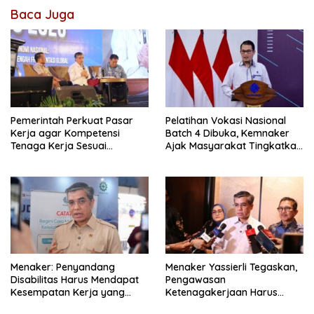
Baca Juga
Pemerintah Perkuat Pasar
Pelatihan Vokasi Nasional
Kerja agar Kompetensi
Batch 4 Dibuka, Kemnaker
Tenaga Kerja Sesuai
Ajak Masyarakat Tingkatkan
Kebutuhan Industri
Kompetensi
Menaker: Penyandang
Menaker Yassierli Tegaskan,
Disabilitas Harus Mendapat
Pengawasan
Kesempatan Kerja yang
Ketenagakerjaan Harus
Setara
Berbasis Risiko dan Preventif