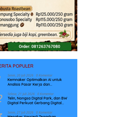
ERITA POPULER
Senin, 20 Juli 2026
0 Komentar
Kemnaker Optimalkan AI untuk
Analisis Pasar Kerja dan
Perencanaan Pelatihan
2
Selasa, 21 Juli 2026
0 Komentar
Telin, Nongsa Digital Park, dan BW
Digital Perkuat Gerbang Digital
Indonesia Melalui Sistem Kabel Laut
NCC
3
Senin, 27 Juli 2026
0 Komentar
Menaker Yassierli Tegaskan,