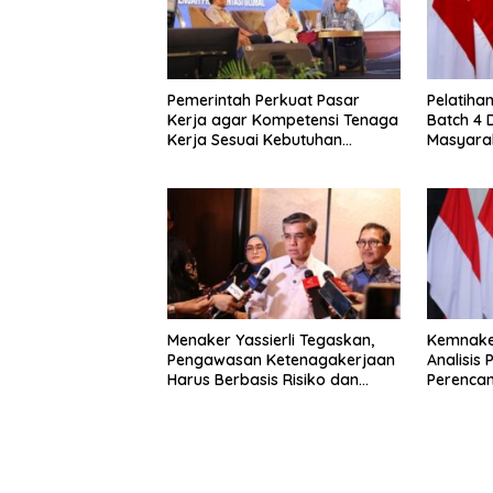
Pemerintah Perkuat Pasar
Pelatiha
Kerja agar Kompetensi Tenaga
Batch 4 
Kerja Sesuai Kebutuhan
Masyara
Industri
Kompete
Menaker Yassierli Tegaskan,
Kemnaker
Pengawasan Ketenagakerjaan
Analisis
Harus Berbasis Risiko dan
Perencan
Preventif