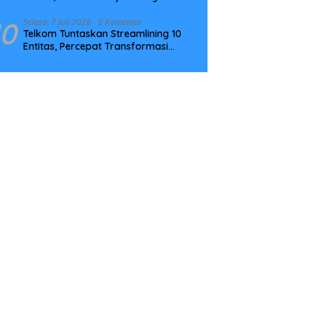
Tingkatkan Kompetensi
10
Selasa, 7 Juli 2026
0 Komentar
Telkom Tuntaskan Streamlining 10
Entitas, Percepat Transformasi
Menuju Strategic Holding