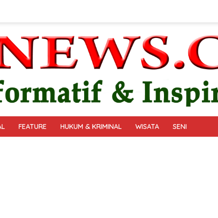
AL
FEATURE
HUKUM & KRIMINAL
WISATA
SENI