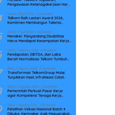
Pengawasan Ketenagakerjaan Harus
Berbasis Risiko dan Preventif
4
Selasa, 28 Juli 2026
0 Komentar
Telkom Raih Lestari Award 2026,
Komitmen Membangun Talenta
Berkelanjutan
5
Jumat, 31 Juli 2026
0 Komentar
Menaker: Penyandang Disabilitas
Harus Mendapat Kesempatan Kerja
yang Setara
6
Sabtu, 1 Agustus 2026
0 Komentar
Pendapatan, EBITDA, dan Laba
Bersih Normalisasi Telkom Tumbuh
Kuat di Paruh Pertama 2026
7
Rabu, 5 Agustus 2026
0 Komentar
Transformasi TelkomGroup Mulai
Tunjukkan Hasil, InfraNexia Catat
Kinerja Positif Perkuat Infrastruktur
Digital Nasional
8
Selasa, 4 Agustus 2026
0 Komentar
Pemerintah Perkuat Pasar Kerja
agar Kompetensi Tenaga Kerja
Sesuai Kebutuhan Industri
9
Senin, 3 Agustus 2026
0 Komentar
Pelatihan Vokasi Nasional Batch 4
Dibuka, Kemnaker Ajak Masyarakat