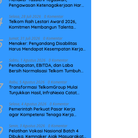
Pengawasan Ketenagakerjaan Harus
Berbasis Risiko dan Preventif
4
Selasa, 28 Juli 2026
0 Komentar
Telkom Raih Lestari Award 2026,
Komitmen Membangun Talenta
Berkelanjutan
5
Jumat, 31 Juli 2026
0 Komentar
Menaker: Penyandang Disabilitas
Harus Mendapat Kesempatan Kerja
yang Setara
6
Sabtu, 1 Agustus 2026
0 Komentar
Pendapatan, EBITDA, dan Laba
Bersih Normalisasi Telkom Tumbuh
Kuat di Paruh Pertama 2026
7
Rabu, 5 Agustus 2026
0 Komentar
Transformasi TelkomGroup Mulai
Tunjukkan Hasil, InfraNexia Catat
Kinerja Positif Perkuat Infrastruktur
Digital Nasional
8
Selasa, 4 Agustus 2026
0 Komentar
Pemerintah Perkuat Pasar Kerja
agar Kompetensi Tenaga Kerja
Sesuai Kebutuhan Industri
9
Senin, 3 Agustus 2026
0 Komentar
Pelatihan Vokasi Nasional Batch 4
Dibuka, Kemnaker Ajak Masyarakat