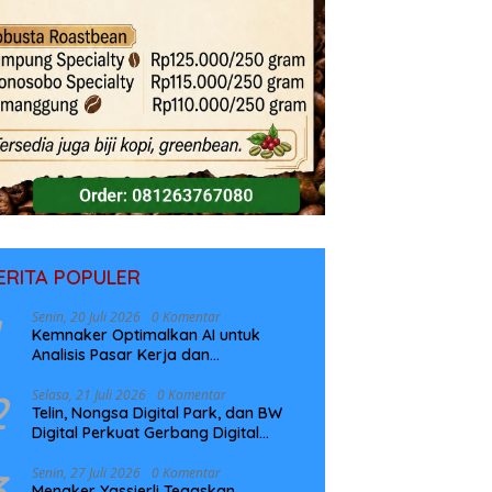
ERITA POPULER
Senin, 20 Juli 2026
0 Komentar
Kemnaker Optimalkan AI untuk
Analisis Pasar Kerja dan
Perencanaan Pelatihan
2
Selasa, 21 Juli 2026
0 Komentar
Telin, Nongsa Digital Park, dan BW
Digital Perkuat Gerbang Digital
Indonesia Melalui Sistem Kabel Laut
NCC
3
Senin, 27 Juli 2026
0 Komentar
Menaker Yassierli Tegaskan,