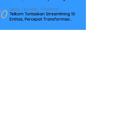
Tingkatkan Kompetensi
10
Selasa, 7 Juli 2026
0 Komentar
Telkom Tuntaskan Streamlining 10
Entitas, Percepat Transformasi
Menuju Strategic Holding