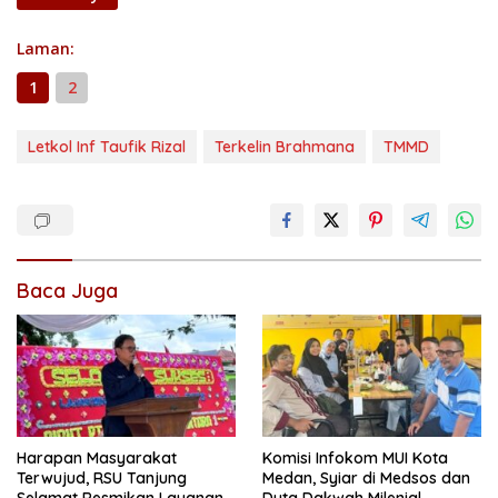
Laman:
1
2
Letkol Inf Taufik Rizal
Terkelin Brahmana
TMMD
Baca Juga
Harapan Masyarakat
Komisi Infokom MUI Kota
Terwujud, RSU Tanjung
Medan, Syiar di Medsos dan
Selamat Resmikan Layanan
Duta Dakwah Milenial