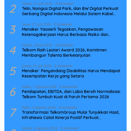
2
Selasa, 21 Juli 2026
0 Komentar
Telin, Nongsa Digital Park, dan BW Digital Perkuat
Gerbang Digital Indonesia Melalui Sistem Kabel
Laut NCC
3
Senin, 27 Juli 2026
0 Komentar
Menaker Yassierli Tegaskan, Pengawasan
Ketenagakerjaan Harus Berbasis Risiko dan
Preventif
4
Selasa, 28 Juli 2026
0 Komentar
Telkom Raih Lestari Award 2026, Komitmen
Membangun Talenta Berkelanjutan
5
Jumat, 31 Juli 2026
0 Komentar
Menaker: Penyandang Disabilitas Harus Mendapat
Kesempatan Kerja yang Setara
6
Sabtu, 1 Agustus 2026
0 Komentar
Pendapatan, EBITDA, dan Laba Bersih Normalisasi
Telkom Tumbuh Kuat di Paruh Pertama 2026
7
Rabu, 5 Agustus 2026
0 Komentar
Transformasi TelkomGroup Mulai Tunjukkan Hasil,
InfraNexia Catat Kinerja Positif Perkuat
Infrastruktur Digital Nasional
Selasa, 4 Agustus 2026
0 Komentar