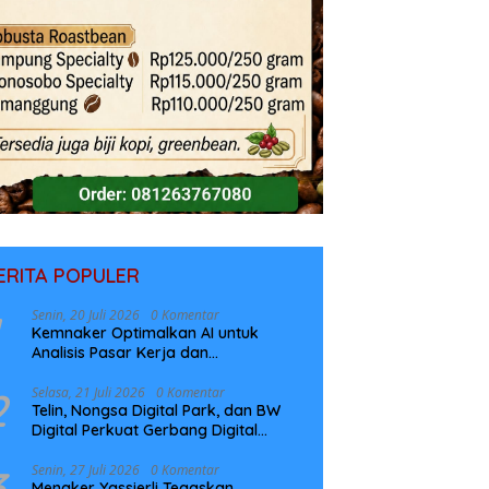
ERITA POPULER
Senin, 20 Juli 2026
0 Komentar
Kemnaker Optimalkan AI untuk
Analisis Pasar Kerja dan
Perencanaan Pelatihan
2
Selasa, 21 Juli 2026
0 Komentar
Telin, Nongsa Digital Park, dan BW
Digital Perkuat Gerbang Digital
Indonesia Melalui Sistem Kabel Laut
NCC
3
Senin, 27 Juli 2026
0 Komentar
Menaker Yassierli Tegaskan,