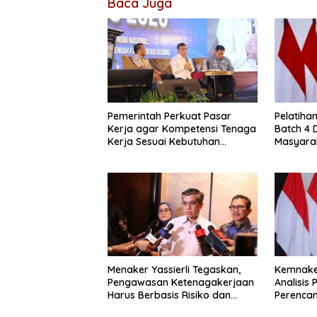
Baca Juga
Pemerintah Perkuat Pasar
Pelatiha
Kerja agar Kompetensi Tenaga
Batch 4 
Kerja Sesuai Kebutuhan
Masyara
Industri
Kompete
Menaker Yassierli Tegaskan,
Kemnaker
Pengawasan Ketenagakerjaan
Analisis
Harus Berbasis Risiko dan
Perencan
Preventif