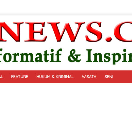
AL
FEATURE
HUKUM & KRIMINAL
WISATA
SENI