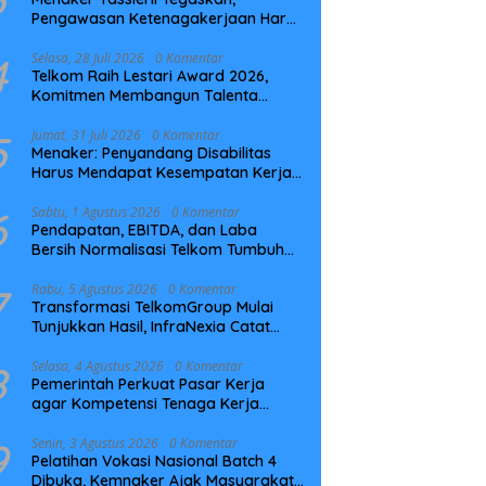
Pengawasan Ketenagakerjaan Harus
Berbasis Risiko dan Preventif
4
Selasa, 28 Juli 2026
0 Komentar
Telkom Raih Lestari Award 2026,
Komitmen Membangun Talenta
Berkelanjutan
5
Jumat, 31 Juli 2026
0 Komentar
Menaker: Penyandang Disabilitas
Harus Mendapat Kesempatan Kerja
yang Setara
6
Sabtu, 1 Agustus 2026
0 Komentar
Pendapatan, EBITDA, dan Laba
Bersih Normalisasi Telkom Tumbuh
Kuat di Paruh Pertama 2026
7
Rabu, 5 Agustus 2026
0 Komentar
Transformasi TelkomGroup Mulai
Tunjukkan Hasil, InfraNexia Catat
Kinerja Positif Perkuat Infrastruktur
Digital Nasional
8
Selasa, 4 Agustus 2026
0 Komentar
Pemerintah Perkuat Pasar Kerja
agar Kompetensi Tenaga Kerja
Sesuai Kebutuhan Industri
9
Senin, 3 Agustus 2026
0 Komentar
Pelatihan Vokasi Nasional Batch 4
Dibuka, Kemnaker Ajak Masyarakat