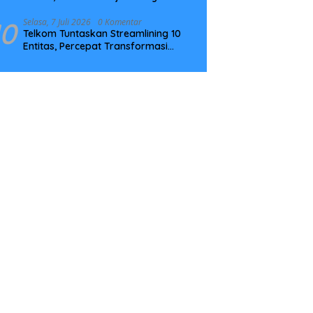
Tingkatkan Kompetensi
10
Selasa, 7 Juli 2026
0 Komentar
Telkom Tuntaskan Streamlining 10
Entitas, Percepat Transformasi
Menuju Strategic Holding