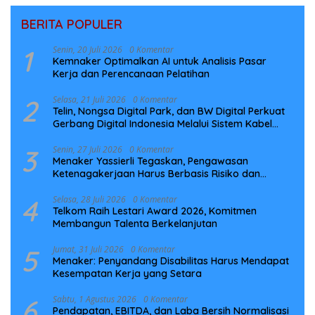
BERITA POPULER
1
Senin, 20 Juli 2026
0 Komentar
Kemnaker Optimalkan AI untuk Analisis Pasar
Kerja dan Perencanaan Pelatihan
2
Selasa, 21 Juli 2026
0 Komentar
Telin, Nongsa Digital Park, dan BW Digital Perkuat
Gerbang Digital Indonesia Melalui Sistem Kabel
Laut NCC
3
Senin, 27 Juli 2026
0 Komentar
Menaker Yassierli Tegaskan, Pengawasan
Ketenagakerjaan Harus Berbasis Risiko dan
Preventif
4
Selasa, 28 Juli 2026
0 Komentar
Telkom Raih Lestari Award 2026, Komitmen
Membangun Talenta Berkelanjutan
5
Jumat, 31 Juli 2026
0 Komentar
Menaker: Penyandang Disabilitas Harus Mendapat
Kesempatan Kerja yang Setara
6
Sabtu, 1 Agustus 2026
0 Komentar
Pendapatan, EBITDA, dan Laba Bersih Normalisasi