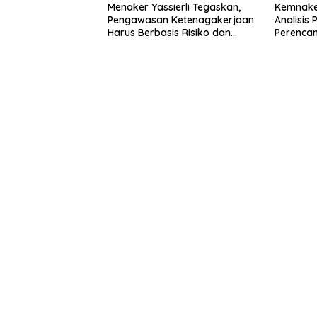
Menaker Yassierli Tegaskan,
Kemnaker
Pengawasan Ketenagakerjaan
Analisis
Harus Berbasis Risiko dan
Perencan
Preventif