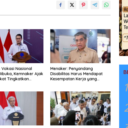
n Vokasi Nasional
Menaker: Penyandang
B
Dibuka, Kemnaker Ajak
Disabilitas Harus Mendapat
kat Tingkatkan
Kesempatan Kerja yang
1
nsi
Setara