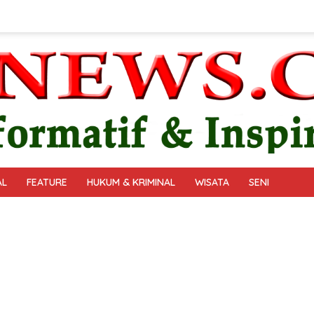
AL
FEATURE
HUKUM & KRIMINAL
WISATA
SENI