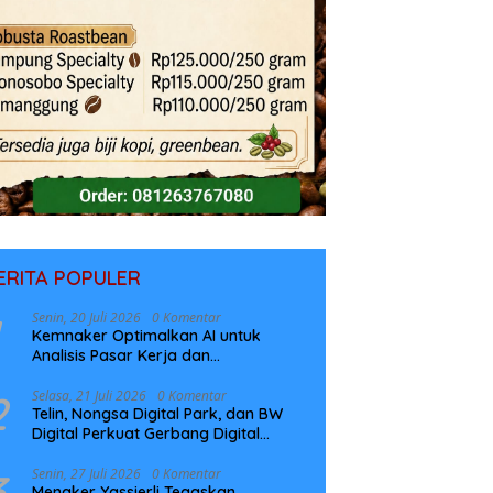
ERITA POPULER
Senin, 20 Juli 2026
0 Komentar
Kemnaker Optimalkan AI untuk
Analisis Pasar Kerja dan
Perencanaan Pelatihan
2
Selasa, 21 Juli 2026
0 Komentar
Telin, Nongsa Digital Park, dan BW
Digital Perkuat Gerbang Digital
Indonesia Melalui Sistem Kabel Laut
NCC
3
Senin, 27 Juli 2026
0 Komentar
Menaker Yassierli Tegaskan,