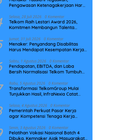
Pengawasan Ketenagakerjaan Harus
Berbasis Risiko dan Preventif
4
Selasa, 28 Juli 2026
0 Komentar
Telkom Raih Lestari Award 2026,
Komitmen Membangun Talenta
Berkelanjutan
5
Jumat, 31 Juli 2026
0 Komentar
Menaker: Penyandang Disabilitas
Harus Mendapat Kesempatan Kerja
yang Setara
6
Sabtu, 1 Agustus 2026
0 Komentar
Pendapatan, EBITDA, dan Laba
Bersih Normalisasi Telkom Tumbuh
Kuat di Paruh Pertama 2026
7
Rabu, 5 Agustus 2026
0 Komentar
Transformasi TelkomGroup Mulai
Tunjukkan Hasil, InfraNexia Catat
Kinerja Positif Perkuat Infrastruktur
Digital Nasional
8
Selasa, 4 Agustus 2026
0 Komentar
Pemerintah Perkuat Pasar Kerja
agar Kompetensi Tenaga Kerja
Sesuai Kebutuhan Industri
9
Senin, 3 Agustus 2026
0 Komentar
Pelatihan Vokasi Nasional Batch 4
Dibuka, Kemnaker Ajak Masyarakat