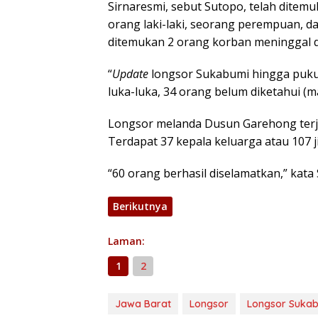
Sirnaresmi, sebut Sutopo, telah ditemu
orang laki-laki, seorang perempuan, d
ditemukan 2 orang korban meninggal d
“
Update
longsor Sukabumi hingga pukul
luka-luka, 34 orang belum diketahui (m
Longsor melanda Dusun Garehong terja
Terdapat 37 kepala keluarga atau 107 
“60 orang berhasil diselamatkan,” kata
Berikutnya
Laman:
1
2
Jawa Barat
Longsor
Longsor Suka