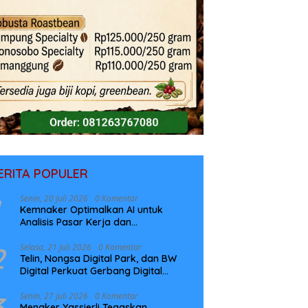
ERITA POPULER
Senin, 20 Juli 2026
0 Komentar
Kemnaker Optimalkan AI untuk
Analisis Pasar Kerja dan
Perencanaan Pelatihan
2
Selasa, 21 Juli 2026
0 Komentar
Telin, Nongsa Digital Park, dan BW
Digital Perkuat Gerbang Digital
Indonesia Melalui Sistem Kabel Laut
NCC
3
Senin, 27 Juli 2026
0 Komentar
Menaker Yassierli Tegaskan,