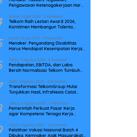
Pengawasan Ketenagakerjaan Harus
Berbasis Risiko dan Preventif
4
Selasa, 28 Juli 2026
0 Komentar
Telkom Raih Lestari Award 2026,
Komitmen Membangun Talenta
Berkelanjutan
5
Jumat, 31 Juli 2026
0 Komentar
Menaker: Penyandang Disabilitas
Harus Mendapat Kesempatan Kerja
yang Setara
6
Sabtu, 1 Agustus 2026
0 Komentar
Pendapatan, EBITDA, dan Laba
Bersih Normalisasi Telkom Tumbuh
Kuat di Paruh Pertama 2026
7
Rabu, 5 Agustus 2026
0 Komentar
Transformasi TelkomGroup Mulai
Tunjukkan Hasil, InfraNexia Catat
Kinerja Positif Perkuat Infrastruktur
Digital Nasional
8
Selasa, 4 Agustus 2026
0 Komentar
Pemerintah Perkuat Pasar Kerja
agar Kompetensi Tenaga Kerja
Sesuai Kebutuhan Industri
9
Senin, 3 Agustus 2026
0 Komentar
Pelatihan Vokasi Nasional Batch 4
Dibuka, Kemnaker Ajak Masyarakat