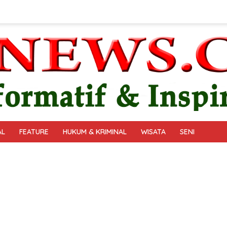
AL
FEATURE
HUKUM & KRIMINAL
WISATA
SENI