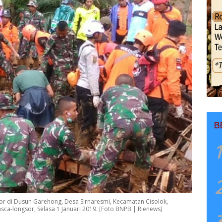
B
1
r di Dusun Garehong, Desa Sirnaresmi, Kecamatan Cisolok,
sca-longsor, Selasa 1 Januari 2019. [Foto BNPB | Rienews]