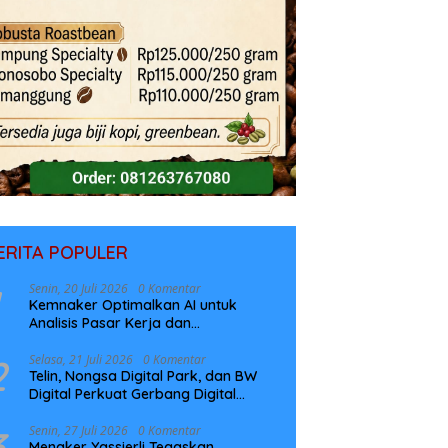
ERITA POPULER
Senin, 20 Juli 2026
0 Komentar
Kemnaker Optimalkan AI untuk
Analisis Pasar Kerja dan
Perencanaan Pelatihan
2
Selasa, 21 Juli 2026
0 Komentar
Telin, Nongsa Digital Park, dan BW
Digital Perkuat Gerbang Digital
Indonesia Melalui Sistem Kabel Laut
NCC
3
Senin, 27 Juli 2026
0 Komentar
Menaker Yassierli Tegaskan,