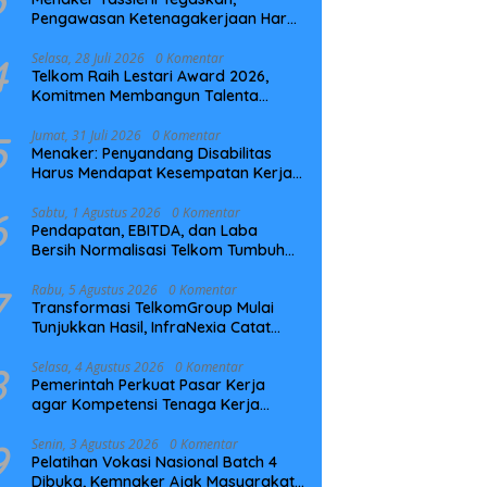
Pengawasan Ketenagakerjaan Harus
Berbasis Risiko dan Preventif
4
Selasa, 28 Juli 2026
0 Komentar
Telkom Raih Lestari Award 2026,
Komitmen Membangun Talenta
Berkelanjutan
5
Jumat, 31 Juli 2026
0 Komentar
Menaker: Penyandang Disabilitas
Harus Mendapat Kesempatan Kerja
yang Setara
6
Sabtu, 1 Agustus 2026
0 Komentar
Pendapatan, EBITDA, dan Laba
Bersih Normalisasi Telkom Tumbuh
Kuat di Paruh Pertama 2026
7
Rabu, 5 Agustus 2026
0 Komentar
Transformasi TelkomGroup Mulai
Tunjukkan Hasil, InfraNexia Catat
Kinerja Positif Perkuat Infrastruktur
Digital Nasional
8
Selasa, 4 Agustus 2026
0 Komentar
Pemerintah Perkuat Pasar Kerja
agar Kompetensi Tenaga Kerja
Sesuai Kebutuhan Industri
9
Senin, 3 Agustus 2026
0 Komentar
Pelatihan Vokasi Nasional Batch 4
Dibuka, Kemnaker Ajak Masyarakat