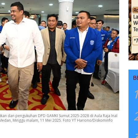
B
1
kan dan pengukuhan DPD GAMKI Sumut 2025-2028 di Aula Raja Inal
 Medan, Minggu malam, 11 Mei 2025. Foto YT Hariono/Diskominfo