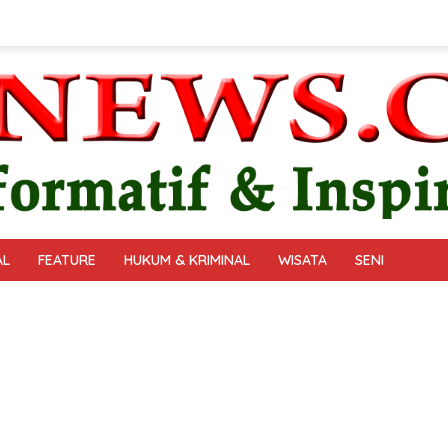
AL
FEATURE
HUKUM & KRIMINAL
WISATA
SENI